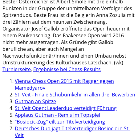
Bester Österreicher ist Albert Smole mit dreieinhalb
Punkten in der Gruppe der unmittelbaren Verfolger des
Spitzenduos. Beste Frau ist die Belgierin Anna Zozulia mit
drei Zählern auf dem neunten Zwischenrang.
Organisator Josef Gallob eröffnete das Open heuer mit
einem Paukenschlag. Das Faakersee Open wird 2016
nicht mehr ausgetragen. Als Gründe gibt Gallob
berufliche an, aber auch Mangel an
Nachwuchsfunktionär/innen und einen Umbau nebst
Umstrukturierung des Kulturhauses Latschach. (wk)
Turnierseite
,
Ergebnisse bei Chess-Results
Vienna Chess Open 2015 mit Ragger gegen
Mamedyarov
St. Veit - Finale Schubumkehr in allen drei Bewerben
Gutman an Spitze
St. Veit Open: Leaderduo verteidigt Führung
Applaus Gutman - Remis im Topspiel
"Bosiocic-Zug" eilt zur Titelverteidigung
Deutsches Duo jagt Titelverteidiger Bosiocic in St.
Veit