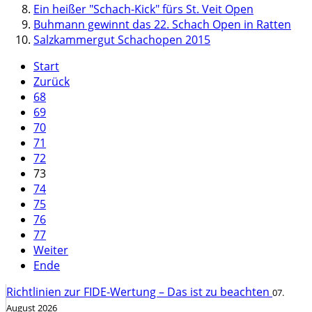
Ein heißer "Schach-Kick" fürs St. Veit Open
Buhmann gewinnt das 22. Schach Open in Ratten
Salzkammergut Schachopen 2015
Start
Zurück
68
69
70
71
72
73
74
75
76
77
Weiter
Ende
Richtlinien zur FIDE-Wertung – Das ist zu beachten
07.
August 2026