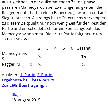
auszugleichen. In der aufkommenden Zeitnotphase
passieren Mamedyarov aber zwei Ungenauigkeiten, die
Ragger erlaubt hätten einen Bauern zu gewinnen und auf
Sieg zu pressen. Allerdings hatte Österreichs Vorkämpfer
zu diesem Zeitpunkt nur noch wenig Zeit für den Rest der
Partie und entscheidet sich für ein Remisangebot, das
Mamedyarov annimmt. Die dritte Partie folgt heute um
17:00 Uhr. (wk)
1
2
3
4
5
6
Gesamt
Mamedyarov,
1
1
½
½
S
Ragger, M
0
½
½
Analysen:
1. Partie
,
2. Partie
,
Ergebnisse bei Chess-Results
Zur LIVE-Übertragung...
Blogs
18. August 2015