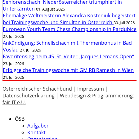
Seniorenschach: Niederösterreicher triumphiert in
Unterkärnten
01. August 2026
Ehemalige Weltmeisterin Alexandra Kosteniuk begeistert
bei Trainingswoche und Simultan in Österreich
30. Juli 2026
European Youth Team Chess Championship in Pardubice
27. Juli 2026
Ankündigung: Schnellschach mit Thermenbonus in Bad
Vöslau
27. Juli 2026
Favoritensieg beim 45. St. Veiter „Jacques Lemans Open“
23. Juli 2026
Erfolgreiche Trainingswoche mit GM RB Ramesh in Wien
21. Juli 2026
Österreichischer Schachbund
|
Impressum
|
Datenschutzerklärung
|
Webdesign & Programmierung:
fair-IT e.U.
ÖSB
Aufgaben
Kontakt