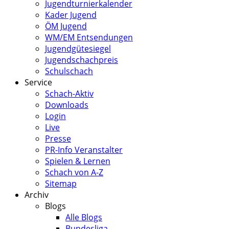
Jugendturnierkalender
Kader Jugend
ÖM Jugend
WM/EM Entsendungen
Jugendgütesiegel
Jugendschachpreis
Schulschach
Service
Schach-Aktiv
Downloads
Login
Live
Presse
PR-Info Veranstalter
Spielen & Lernen
Schach von A-Z
Sitemap
Archiv
Blogs
Alle Blogs
Bundesliga