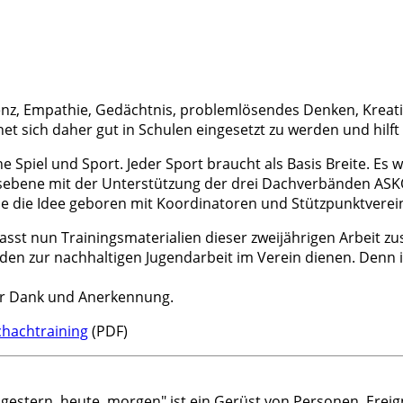
enz, Empathie, Gedächtnis, problemlösendes Denken, Kreativi
 sich daher gut in Schulen eingesetzt zu werden und hilft me
he Spiel und Sport. Jeder Sport braucht als Basis Breite. E
gsebene mit der Unterstützung der drei Dachverbänden A
de die Idee geboren mit Koordinatoren und Stützpunktverei
asst nun Trainingsmaterialien dieser zweijährigen Arbeit
tfaden zur nachhaltigen Jugendarbeit im Verein dienen. Denn 
er Dank und Anerkennung.
chachtraining
(PDF)
- gestern, heute, morgen" ist ein Gerüst von Personen, Erei