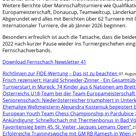
Weitere Berichte über Mannschaftsturniere wie Qualifikat
Europameisterschaft, Donaucup, Teamweltcup, Länderka
Abgerundet wird alles mit Berichten über 62 Turniere mit
Internationaler Turniere, die ab Jänner 2026 beginnen.
Besonders erfreulich ist auch die Tatsache, dass die be
2022 nach kurzer Pause wieder ins Turniergeschehen eingr
Fernschachverbands.
Download Fernschach Newsletter 41
Richtlinien zur FIDE-Wertung – Das ist zu beachten
07. Augus
Frisch rezensiert: Harald Schneider-Zinner - Ein Gesamtüb
Turnierstart in Mureck: 74 Kinder aus 6 Nationen am Bret
Österreichs U18-Team bei der Team-Europameisterschaft
Seniorenschach: Niederösterreicher triumphiert in Unte
Ehemalige Weltmeisterin Alexandra Kosteniuk begeistert 
European Youth Team Chess Championship in Pardubice
Ankündigung: Schnellschach mit Thermenbonus in Bad V
Favoritensieg beim 45. St. Veiter „Jacques Lemans Open“
23
Erfolgreiche Trainingswoche mit GM RB Ramesh in Wien
21