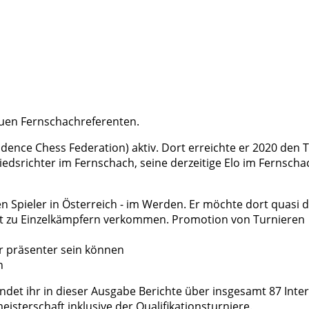
euen Fernschachreferenten.
ndence Chess Federation) aktiv. Dort erreichte er 2020 den T
iedsrichter im Fernschach, seine derzeitige Elo im Fernschac
iven Spieler in Österreich - im Werden. Er möchte dort quas
oft zu Einzelkämpfern verkommen. Promotion von Turnieren
er präsenter sein können
n
et ihr in dieser Ausgabe Berichte über insgesamt 87 Intern
isterschaft inklusive der Qualifikationsturniere.