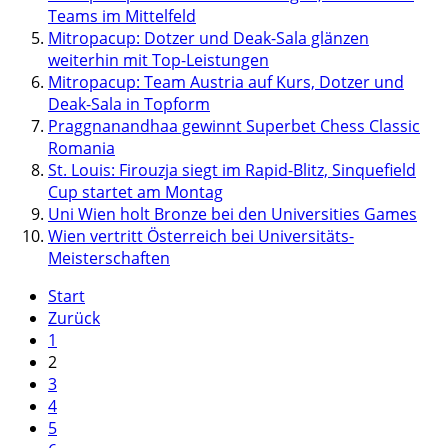
Teams im Mittelfeld
Mitropacup: Dotzer und Deak-Sala glänzen
weiterhin mit Top-Leistungen
Mitropacup: Team Austria auf Kurs, Dotzer und
Deak-Sala in Topform
Praggnanandhaa gewinnt Superbet Chess Classic
Romania
St. Louis: Firouzja siegt im Rapid-Blitz, Sinquefield
Cup startet am Montag
Uni Wien holt Bronze bei den Universities Games
Wien vertritt Österreich bei Universitäts-
Meisterschaften
Start
Zurück
1
2
3
4
5