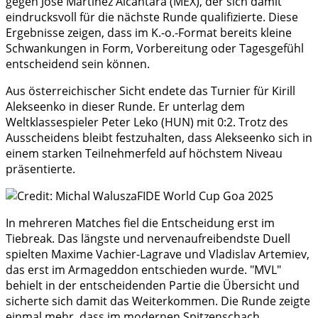
gegen José Martínez Alcantara (MEX), der sich damit
eindrucksvoll für die nächste Runde qualifizierte. Diese
Ergebnisse zeigen, dass im K.-o.-Format bereits kleine
Schwankungen in Form, Vorbereitung oder Tagesgefühl
entscheidend sein können.
Aus österreichischer Sicht endete das Turnier für Kirill
Alekseenko in dieser Runde. Er unterlag dem
Weltklassespieler Peter Leko (HUN) mit 0:2. Trotz des
Ausscheidens bleibt festzuhalten, dass Alekseenko sich in
einem starken Teilnehmerfeld auf höchstem Niveau
präsentierte.
In mehreren Matches fiel die Entscheidung erst im
Tiebreak. Das längste und nervenaufreibendste Duell
spielten Maxime Vachier-Lagrave und Vladislav Artemiev,
das erst im Armageddon entschieden wurde. "MVL"
behielt in der entscheidenden Partie die Übersicht und
sicherte sich damit das Weiterkommen. Die Runde zeigte
einmal mehr, dass im modernen Spitzenschach