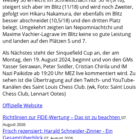
Wesley So erreicht im Schnellschach nur 50 % (9/18),
steigert sich aber im Blitz (11/18) und wird noch Zweiter,
gefolgt von Hikaru Nakamura, der ebenfalls im Blitz
besser abschneidet (10,5/18) und den dritten Platz
belegt. Umgekehrt zeigten Ian Nepomniachtchi und
Maxime Vachier-Lagrave im Blitz keine so gute Leistung
und landen auf den Plätzen 5 und 7.
Als Nächstes steht der Sinquefield Cup an, der am
Montag, den 19. August 2024, beginnt und von den GMs
Yasser Seirawan, Peter Svidler, Cristian Chirila und IM
Nazi Paikidze ab 19:20 Uhr MEZ live kommentiert wird. Zu
sehen ist die Übertragung auf den Twitch- und YouTube-
Kanälen des Saint Louis Chess Club. (wk, Foto: Saint Louis
Chess Club, Lennart Ootes)
Offizielle Website
Richtlinien zur FIDE-Wertung – Das ist zu beachten
07.
August 2026
Frisch rezensiert: Harald Schneider-Zinner - Ein
Gesamtüberblick
07. August 2026