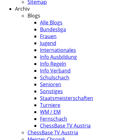
Sitemap
Archiv
Blogs
Alle Blogs
Bundesliga
Frauen
Jugend
Internationales
Info Ausbildung
Info Regeln
Info Verband
Schulschach
Senioren
Sonstiges
Staatsmeisterschaften
Turniere
WM / EM
Fernschach
ChessBase TV Austria
ChessBase TV Austria
Meister-Chronik