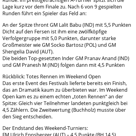
Runde. Im prestigeträchtigen A-Turnier spitzt sich die
Lage kurz vor dem Finale zu. Nach 6 von 9 gespielten
Runden führt ein Spieler das Feld an:
An der Spitze thront GM Lalit Babu (IND) mit 5,5 Punkten
Dicht auf den Fersen ist ihm eine zwölfköpfige
Verfolgergruppe mit 5,0 Punkten, darunter starke
Großmeister wie GM Socko Bartosz (POL) und GM
Shengelia David (AUT).
Die beiden Top-gesetzten Inder GM Pranav Anand (IND)
und GM Pranesh M (IND) folgen dann mit 4,5 Punkten
Rückblick: Totes Rennen im Weekend Open
Das erste Event des Festivals lieferte bereits ein Finish,
das an Dramatik kaum zu überbieten war. Im Weekend
Open kam es zu einem echten „toten Rennen“ an der
Spitze: Gleich vier Teilnehmer landeten punktgleich bei
4,5 Zählern. Die Zweitwertung (Buchholz) musste über
den Sieg entscheiden.
Der Endstand des Weekend-Turniers:
FM Ulrich Ennsberger (AUT) – 4,5 Punkte (BH 14,5)