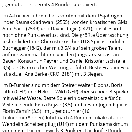
Jugendturnier bereits 4 Runden absolviert.
Im A-Turnier führen die Favoriten mit dem 15-jährigen
Inder Raunak Sadhwani (2555), vor den kroatischen GMs
Ante Saric (2539) und Davor Rogic (2471), die allesamt
noch ohne Punkteverlust sind. Die größte Überraschung
bisher liefert der Oberösterreicher U18-Spieler Fridolin
Buchegger (1842), der mit 3,5/4 auf sein großes Talent
aufmerksam macht und vor den Jungstars Sebastian
Bauer, Konstantin Peyrer und Daniel Kristoferitsch (alle
3,5) die Österreicher-Wertung anführt. Beste Frau im Feld
ist aktuell Ana Berke (CRO, 2181) mit 3 Siegen.
Im B-Turnier sind mit dem Steirer Walter Elpons, Boris
Litfin (GER) und Helmut Wild (GER) ebenso noch 3 Spieler
mit weißer Weste. Beste Spielerin derzeit ist die für St.
Veit spielende Petra Kejzar (3,5) und bester Jugendspieler
Florin Zamfir (3,5). Im Jugendturnier (16
Teilnehmer*innen) führt nach 4 Runden Lokalmatador
Wendelin Scheibenpflug (U14) mit dem Punktemaximum
vor einem Trio mit jeweils 3 Punkten. Die fünfte Runde