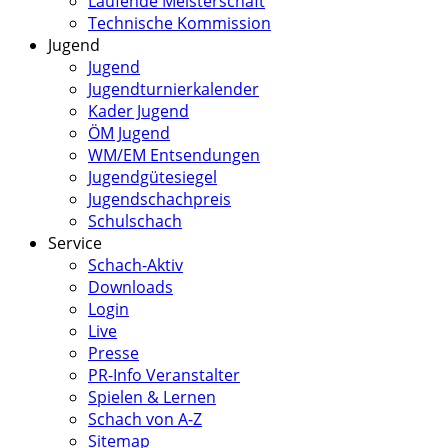
Laufende Meisterschaft
Technische Kommission
Jugend
Jugend
Jugendturnierkalender
Kader Jugend
ÖM Jugend
WM/EM Entsendungen
Jugendgütesiegel
Jugendschachpreis
Schulschach
Service
Schach-Aktiv
Downloads
Login
Live
Presse
PR-Info Veranstalter
Spielen & Lernen
Schach von A-Z
Sitemap