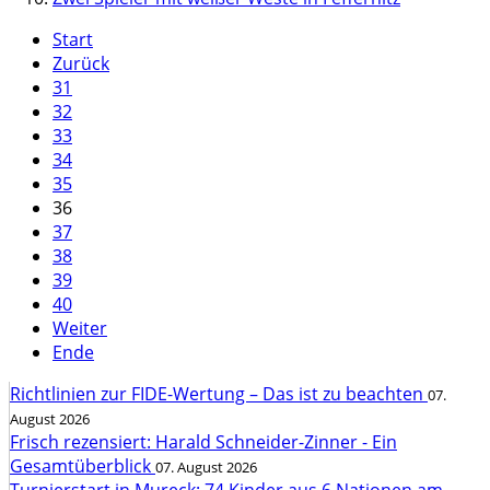
Start
Zurück
31
32
33
34
35
36
37
38
39
40
Weiter
Ende
Richtlinien zur FIDE-Wertung – Das ist zu beachten
07.
August 2026
Frisch rezensiert: Harald Schneider-Zinner - Ein
Gesamtüberblick
07. August 2026
Turnierstart in Mureck: 74 Kinder aus 6 Nationen am