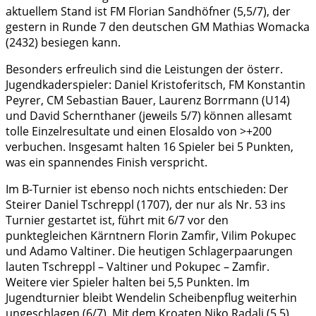
aktuellem Stand ist FM Florian Sandhöfner (5,5/7), der
gestern in Runde 7 den deutschen GM Mathias Womacka
(2432) besiegen kann.
Besonders erfreulich sind die Leistungen der österr.
Jugendkaderspieler: Daniel Kristoferitsch, FM Konstantin
Peyrer, CM Sebastian Bauer, Laurenz Borrmann (U14)
und David Schernthaner (jeweils 5/7) können allesamt
tolle Einzelresultate und einen Elosaldo von >+200
verbuchen. Insgesamt halten 16 Spieler bei 5 Punkten,
was ein spannendes Finish verspricht.
Im B-Turnier ist ebenso noch nichts entschieden: Der
Steirer Daniel Tschreppl (1707), der nur als Nr. 53 ins
Turnier gestartet ist, führt mit 6/7 vor den
punktegleichen Kärntnern Florin Zamfir, Vilim Pokupec
und Adamo Valtiner. Die heutigen Schlagerpaarungen
lauten Tschreppl – Valtiner und Pokupec – Zamfir.
Weitere vier Spieler halten bei 5,5 Punkten. Im
Jugendturnier bleibt Wendelin Scheibenpflug weiterhin
ungeschlagen (6/7). Mit dem Kroaten Niko Radalj (5,5)