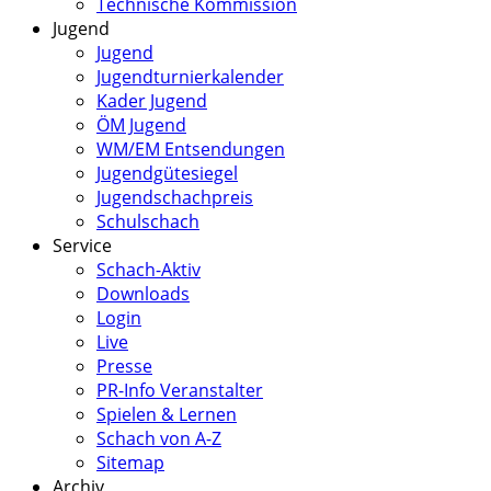
Technische Kommission
Jugend
Jugend
Jugendturnierkalender
Kader Jugend
ÖM Jugend
WM/EM Entsendungen
Jugendgütesiegel
Jugendschachpreis
Schulschach
Service
Schach-Aktiv
Downloads
Login
Live
Presse
PR-Info Veranstalter
Spielen & Lernen
Schach von A-Z
Sitemap
Archiv