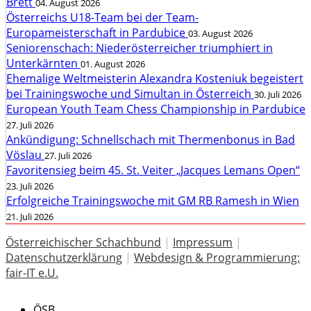
Brett
04. August 2026
Österreichs U18-Team bei der Team-
Europameisterschaft in Pardubice
03. August 2026
Seniorenschach: Niederösterreicher triumphiert in
Unterkärnten
01. August 2026
Ehemalige Weltmeisterin Alexandra Kosteniuk begeistert
bei Trainingswoche und Simultan in Österreich
30. Juli 2026
European Youth Team Chess Championship in Pardubice
27. Juli 2026
Ankündigung: Schnellschach mit Thermenbonus in Bad
Vöslau
27. Juli 2026
Favoritensieg beim 45. St. Veiter „Jacques Lemans Open“
23. Juli 2026
Erfolgreiche Trainingswoche mit GM RB Ramesh in Wien
21. Juli 2026
Österreichischer Schachbund
|
Impressum
|
Datenschutzerklärung
|
Webdesign & Programmierung:
fair-IT e.U.
ÖSB