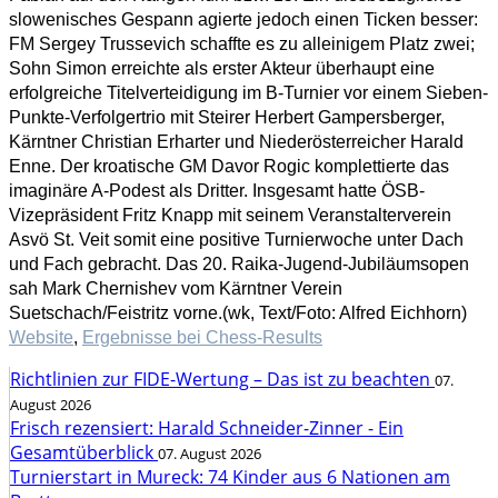
slowenisches Gespann agierte jedoch einen Ticken besser:
FM Sergey Trussevich schaffte es zu alleinigem Platz zwei;
Sohn Simon erreichte als erster Akteur überhaupt eine
erfolgreiche Titelverteidigung im B-Turnier vor einem Sieben-
Punkte-Verfolgertrio mit Steirer Herbert Gampersberger,
Kärntner Christian Erharter und Niederösterreicher Harald
Enne. Der kroatische GM Davor Rogic komplettierte das
imaginäre A-Podest als Dritter. Insgesamt hatte ÖSB-
Vizepräsident Fritz Knapp mit seinem Veranstalterverein
Asvö St. Veit somit eine positive Turnierwoche unter Dach
und Fach gebracht. Das 20. Raika-Jugend-Jubiläumsopen
sah Mark Chernishev vom Kärntner Verein
Suetschach/Feistritz vorne.(wk, Text/Foto: Alfred Eichhorn)
Website
,
Ergebnisse bei Chess-Results
Richtlinien zur FIDE-Wertung – Das ist zu beachten
07.
August 2026
Frisch rezensiert: Harald Schneider-Zinner - Ein
Gesamtüberblick
07. August 2026
Turnierstart in Mureck: 74 Kinder aus 6 Nationen am