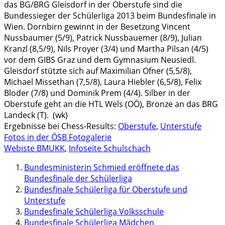
das BG/BRG Gleisdorf in der Oberstufe sind die
Bundessieger der Schülerliga 2013 beim Bundesfinale in
Wien. Dornbirn gewinnt in der Besetzung Vincent
Nussbaumer (5/9), Patrick Nussbauemer (8/9), Julian
Kranzl (8,5/9), Nils Proyer (3/4) und Martha Pilsan (4/5)
vor dem GIBS Graz und dem Gymnasium Neusiedl.
Gleisdorf stützte sich auf Maximilian Ofner (5,5/8),
Michael Missethan (7,5/8), Laura Hiebler (6,5/8), Felix
Bloder (7/8) und Dominik Prem (4/4). Silber in der
Oberstufe geht an die HTL Wels (OÖ), Bronze an das BRG
Landeck (T). (wk)
Ergebnisse bei Chess-Results:
Oberstufe
,
Unterstufe
Fotos in der ÖSB Fotogalerie
Webiste BMUKK
,
Infoseite Schulschach
Bundesministerin Schmied eröffnete das
Bundesfinale der Schülerliga
Bundesfinale Schülerliga für Oberstufe und
Unterstufe
Bundesfinale Schülerliga Volksschule
Bundesfinale Schülerliga Mädchen