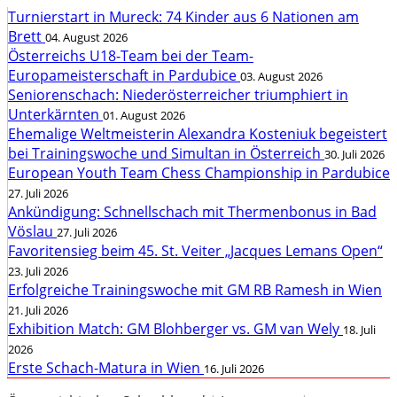
Turnierstart in Mureck: 74 Kinder aus 6 Nationen am
Brett
04. August 2026
Österreichs U18-Team bei der Team-
Europameisterschaft in Pardubice
03. August 2026
Seniorenschach: Niederösterreicher triumphiert in
Unterkärnten
01. August 2026
Ehemalige Weltmeisterin Alexandra Kosteniuk begeistert
bei Trainingswoche und Simultan in Österreich
30. Juli 2026
European Youth Team Chess Championship in Pardubice
27. Juli 2026
Ankündigung: Schnellschach mit Thermenbonus in Bad
Vöslau
27. Juli 2026
Favoritensieg beim 45. St. Veiter „Jacques Lemans Open“
23. Juli 2026
Erfolgreiche Trainingswoche mit GM RB Ramesh in Wien
21. Juli 2026
Exhibition Match: GM Blohberger vs. GM van Wely
18. Juli
2026
Erste Schach-Matura in Wien
16. Juli 2026