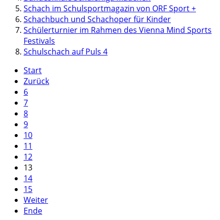
Schach im Schulsportmagazin von ORF Sport +
Schachbuch und Schachoper für Kinder
Schülerturnier im Rahmen des Vienna Mind Sports
Festivals
Schulschach auf Puls 4
Start
Zurück
6
7
8
9
10
11
12
13
14
15
Weiter
Ende