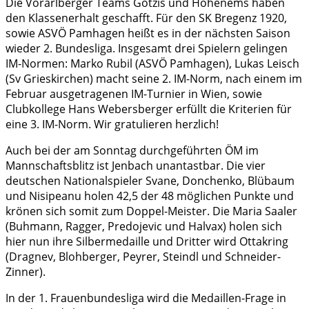
Die Vorarlberger Teams Götzis und Hohenems haben
den Klassenerhalt geschafft. Für den SK Bregenz 1920,
sowie ASVÖ Pamhagen heißt es in der nächsten Saison
wieder 2. Bundesliga. Insgesamt drei Spielern gelingen
IM-Normen: Marko Rubil (ASVÖ Pamhagen), Lukas Leisch
(Sv Grieskirchen) macht seine 2. IM-Norm, nach einem im
Februar ausgetragenen IM-Turnier in Wien, sowie
Clubkollege Hans Webersberger erfüllt die Kriterien für
eine 3. IM-Norm. Wir gratulieren herzlich!
Auch bei der am Sonntag durchgeführten ÖM im
Mannschaftsblitz ist Jenbach unantastbar. Die vier
deutschen Nationalspieler Svane, Donchenko, Blübaum
und Nisipeanu holen 42,5 der 48 möglichen Punkte und
krönen sich somit zum Doppel-Meister. Die Maria Saaler
(Buhmann, Ragger, Predojevic und Halvax) holen sich
hier nun ihre Silbermedaille und Dritter wird Ottakring
(Dragnev, Blohberger, Peyrer, Steindl und Schneider-
Zinner).
In der 1. Frauenbundesliga wird die Medaillen-Frage in