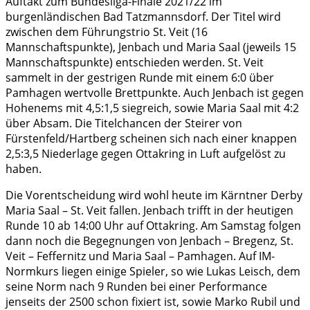
Auftakt zum Bundesliga-Finale 2021/22 im
burgenländischen Bad Tatzmannsdorf. Der Titel wird
zwischen dem Führungstrio St. Veit (16
Mannschaftspunkte), Jenbach und Maria Saal (jeweils 15
Mannschaftspunkte) entschieden werden. St. Veit
sammelt in der gestrigen Runde mit einem 6:0 über
Pamhagen wertvolle Brettpunkte. Auch Jenbach ist gegen
Hohenems mit 4,5:1,5 siegreich, sowie Maria Saal mit 4:2
über Absam. Die Titelchancen der Steirer von
Fürstenfeld/Hartberg scheinen sich nach einer knappen
2,5:3,5 Niederlage gegen Ottakring in Luft aufgelöst zu
haben.
Die Vorentscheidung wird wohl heute im Kärntner Derby
Maria Saal – St. Veit fallen. Jenbach trifft in der heutigen
Runde 10 ab 14:00 Uhr auf Ottakring. Am Samstag folgen
dann noch die Begegnungen von Jenbach – Bregenz, St.
Veit – Feffernitz und Maria Saal – Pamhagen. Auf IM-
Normkurs liegen einige Spieler, so wie Lukas Leisch, dem
seine Norm nach 9 Runden bei einer Performance
jenseits der 2500 schon fixiert ist, sowie Marko Rubil und