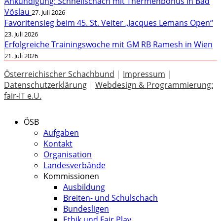
Ankündigung: Schnellschach mit Thermenbonus in Bad
Vöslau
27. Juli 2026
Favoritensieg beim 45. St. Veiter „Jacques Lemans Open“
23. Juli 2026
Erfolgreiche Trainingswoche mit GM RB Ramesh in Wien
21. Juli 2026
Österreichischer Schachbund
|
Impressum
|
Datenschutzerklärung
|
Webdesign & Programmierung:
fair-IT e.U.
ÖSB
Aufgaben
Kontakt
Organisation
Landesverbände
Kommissionen
Ausbildung
Breiten- und Schulschach
Bundesligen
Ethik und Fair Play