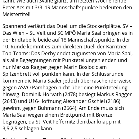
kann. Wie auch Svane glänzt am letzten Wochenende
Peter Acs mit 3/3. 19 Mannschaftspunkte bedeuten den
Meistertitel!
Spannend verläuft das Duell um die Stockerlplätze. SV –
Das Wien – St. Veit und SC MPÖ Maria Saal bringen es in
der Endtabelle beide auf 18 Mannschaftspunkte. In der
10. Runde kommt es zum direkten Duell der Kärntner
Top-Teams: Das Derby endet zugunsten von Maria Saal,
als alle Begegnungen mit Punkteteilungen enden und
nur Markus Ragger gegen Marin Bosiocic am
Spitzenbrett voll punkten kann. In der Schlussrunde
kommen die Maria Saaler jedoch überraschenderweise
gegen ASVÖ Pamhagen nicht über eine Punkteteilung
hinweg. Dominik Horvath (2478) besiegt Markus Ragger
(2643) und U16-Hoffnung Alexander Gschiel (2186)
gewinnt gegen Buhmann (2564). Am Ende muss sich
Maria Saal wegen einem Brettpunkt mit Bronze
begnügen, da St. Veit Feffernitz denkbar knapp mit
3,5:2,5 schlagen kann.