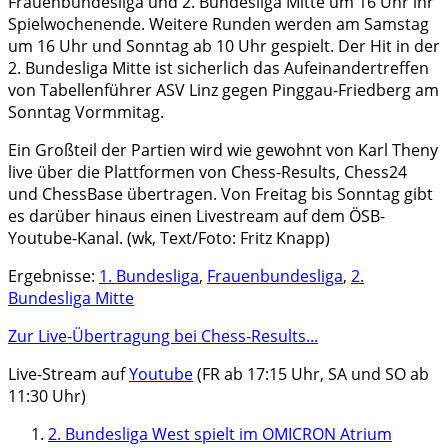
Frauenbundesliga und 2. Bundesliga Mitte um 16 Uhr ihr
Spielwochenende. Weitere Runden werden am Samstag
um 16 Uhr und Sonntag ab 10 Uhr gespielt. Der Hit in der
2. Bundesliga Mitte ist sicherlich das Aufeinandertreffen
von Tabellenführer ASV Linz gegen Pinggau-Friedberg am
Sonntag Vormmitag.
Ein Großteil der Partien wird wie gewohnt von Karl Theny
live über die Plattformen von Chess-Results, Chess24
und ChessBase übertragen. Von Freitag bis Sonntag gibt
es darüber hinaus einen Livestream auf dem ÖSB-
Youtube-Kanal. (wk, Text/Foto: Fritz Knapp)
Ergebnisse:
1. Bundesliga
,
Frauenbundesliga
,
2.
Bundesliga Mitte
Zur Live-Übertragung bei Chess-Results...
Live-Stream auf
Youtube
(FR ab 17:15 Uhr, SA und SO ab
11:30 Uhr)
2. Bundesliga West spielt im OMICRON Atrium