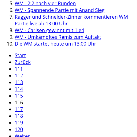
WM - 2:2 nach vier Runden
WM - Spannende Partie mit Anand Sieg
Ragger und Schneider-Zinner kommentieren WM
Partie live ab 13:00 Uhr
WM - Carlsen gewinnt mit 1.e4
WM - Umkämpftes Remis zum Auftakt
Die WM startet heute um 13:00 Uhr
Start
Zurück
111
112
113
114
115
116
117
118
119
120
Weiter