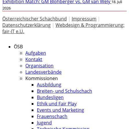
Exhibition Match: GM Blohberger vs. GM van Wely
18. Juli
2026
Österreichischer Schachbund
|
Impressum
|
Datenschutzerklärung
|
Webdesign & Programmierung:
fair-IT e.U.
ÖSB
Aufgaben
Kontakt
Organisation
Landesverbände
Kommissionen
Ausbildung
Breiten- und Schulschach
Bundesligen
Ethik und Fair Play
Events und Marketing
Frauenschach
Jugend
Technische Kommission