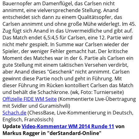
Bauernopfer am Damenflügel, das Carlsen nicht
annimmt, eine vielversprechende Stellung. Anand
entscheidet sich dann zu einem Qualitätsopfer, das
Carlsen annimmt und ohne große Mühe widerlegt. Im 45.
Zug fügt sich Anand in das Unvermeidliche und gibt auf.
Das Match endet 6,5:4,5 für Carlsen, eine 12. Partie wird
nicht mehr gespielt. In Summe war Carlsen wieder der
Spieler, der weniger Fehler gemacht hat. Der kritische
Moment des Matches war in der 6. Partie als Carlsen ein
gute Stellung mit einem taktischen Versehen verdirbt,
aber Anand dieses "Geschenk" nicht annimmt. Carlsen
gewinnt diese Partie noch und geht in Führung. Mit
dieser Führung im Rücken kontolliert Carlsen das Match
und behält die Schachkrone. (wk, Foto: Turnierseite)
Offizielle FIDE WM Seite
(Kommentierte Live-Übertragung
mit Svidler und Guramishvili)
Schach.de
(ChessBase, Live-Kommentierung in Deutsch,
Englisch, Französisch)
Update
Video-Kommentar WM 2014 Runde 11
von
Markus Ragger in "derStandard-Online"