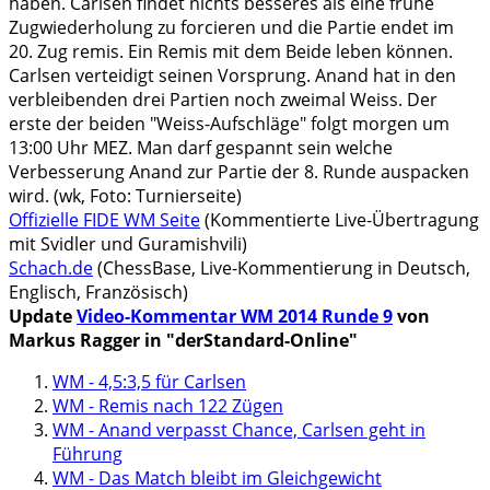
haben. Carlsen findet nichts besseres als eine frühe
Zugwiederholung zu forcieren und die Partie endet im
20. Zug remis. Ein Remis mit dem Beide leben können.
Carlsen verteidigt seinen Vorsprung. Anand hat in den
verbleibenden drei Partien noch zweimal Weiss. Der
erste der beiden "Weiss-Aufschläge" folgt morgen um
13:00 Uhr MEZ. Man darf gespannt sein welche
Verbesserung Anand zur Partie der 8. Runde auspacken
wird. (wk, Foto: Turnierseite)
Offizielle FIDE WM Seite
(Kommentierte Live-Übertragung
mit Svidler und Guramishvili)
Schach.de
(ChessBase, Live-Kommentierung in Deutsch,
Englisch, Französisch)
Update
Video-Kommentar WM 2014 Runde 9
von
Markus Ragger in "derStandard-Online"
WM - 4,5:3,5 für Carlsen
WM - Remis nach 122 Zügen
WM - Anand verpasst Chance, Carlsen geht in
Führung
WM - Das Match bleibt im Gleichgewicht