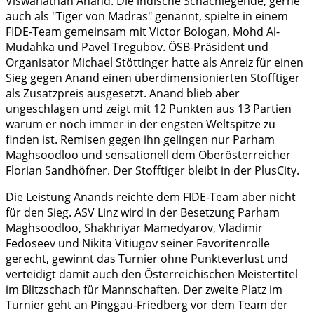
Viswanathan Anand. Die indische Schachlegende, gerne
auch als "Tiger von Madras" genannt, spielte in einem
FIDE-Team gemeinsam mit Victor Bologan, Mohd Al-
Mudahka und Pavel Tregubov. ÖSB-Präsident und
Organisator Michael Stöttinger hatte als Anreiz für einen
Sieg gegen Anand einen überdimensionierten Stofftiger
als Zusatzpreis ausgesetzt. Anand blieb aber
ungeschlagen und zeigt mit 12 Punkten aus 13 Partien
warum er noch immer in der engsten Weltspitze zu
finden ist. Remisen gegen ihn gelingen nur Parham
Maghsoodloo und sensationell dem Oberösterreicher
Florian Sandhöfner. Der Stofftiger bleibt in der PlusCity.
Die Leistung Anands reichte dem FIDE-Team aber nicht
für den Sieg. ASV Linz wird in der Besetzung Parham
Maghsoodloo, Shakhriyar Mamedyarov, Vladimir
Fedoseev und Nikita Vitiugov seiner Favoritenrolle
gerecht, gewinnt das Turnier ohne Punkteverlust und
verteidigt damit auch den Österreichischen Meistertitel
im Blitzschach für Mannschaften. Der zweite Platz im
Turnier geht an Pinggau-Friedberg vor dem Team der