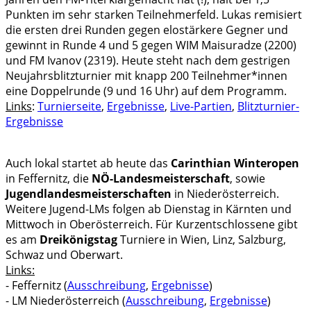
Punkten im sehr starken Teilnehmerfeld. Lukas remisiert
die ersten drei Runden gegen elostärkere Gegner und
gewinnt in Runde 4 und 5 gegen WIM Maisuradze (2200)
und FM Ivanov (2319). Heute steht nach dem gestrigen
Neujahrsblitzturnier mit knapp 200 Teilnehmer*innen
eine Doppelrunde (9 und 16 Uhr) auf dem Programm.
Links
:
Turnierseite
,
Ergebnisse
,
Live-Partien
,
Blitzturnier-
Ergebnisse
Auch lokal startet ab heute das
Carinthian Winteropen
in Feffernitz, die
NÖ-Landesmeisterschaft
, sowie
Jugendlandesmeisterschaften
in Niederösterreich.
Weitere Jugend-LMs folgen ab Dienstag in Kärnten und
Mittwoch in Oberösterreich. Für Kurzentschlossene gibt
es am
Dreikönigstag
Turniere in Wien, Linz, Salzburg,
Schwaz und Oberwart.
Links:
- Feffernitz (
Ausschreibung
,
Ergebnisse
)
- LM Niederösterreich (
Ausschreibung
,
Ergebnisse
)