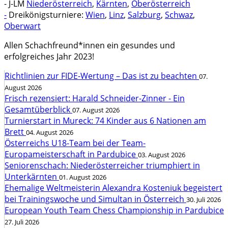
- J-LM
Niederösterreich
,
Kärnten
,
Oberösterreich
-
Dreikönigsturniere:
Wien
,
Linz
,
Salzburg
,
Schwaz
,
Oberwart
Allen Schachfreund*innen ein gesundes und
erfolgreiches Jahr 2023!
Richtlinien zur FIDE-Wertung – Das ist zu beachten
07.
August 2026
Frisch rezensiert: Harald Schneider-Zinner - Ein
Gesamtüberblick
07. August 2026
Turnierstart in Mureck: 74 Kinder aus 6 Nationen am
Brett
04. August 2026
Österreichs U18-Team bei der Team-
Europameisterschaft in Pardubice
03. August 2026
Seniorenschach: Niederösterreicher triumphiert in
Unterkärnten
01. August 2026
Ehemalige Weltmeisterin Alexandra Kosteniuk begeistert
bei Trainingswoche und Simultan in Österreich
30. Juli 2026
European Youth Team Chess Championship in Pardubice
27. Juli 2026