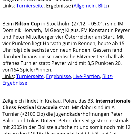
Links
:
Turnierseite
, Ergebnisse (
Allgemein
,
Blitz
)
Beim
Rilton Cup
in Stockholm (27.12. – 05.01.) sind IM
Dominik Horvath, IM Georg Kilgus, FM Konstantin Peyrer
und Peter Mittelberger vier Österreicher am Start. Mit
vier Punkten liegt Horvath gut im Rennen, heute ab 15
Uhr folgt die sechste von neun Runden. Gestern fand
darüber hinaus die schwedische Blitzmeisterschaft als
offenes Turnier statt: Peyrer wird mit 8,5 Punkten 20.
von164 Spieler*innen.
Links
:
Turnierseite
,
Ergebnisse
,
Live-Partien
,
Blitz-
Ergebnisse
Zeitgleich findet in Krakau, Polen, das 33.
Internationale
Chess Festival Cracovia
statt. Mit dabei sind im A-
Turnier (>2100 Elo) die Jugendkaderhoffnungen Peter
Balint und Lukas Dotzer. Peter, der seit gestern erstmals
mit 2305 in der Eloliste aufscheint und somit noch mit 12
Jahren den FM-Titel klargemacht hat (!), hält bei 1,5