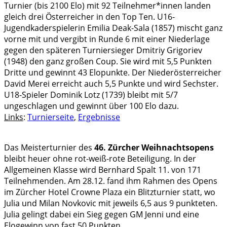
Turnier (bis 2100 Elo) mit 92 Teilnehmer*innen landen
gleich drei Österreicher in den Top Ten. U16-
Jugendkaderspielerin Emilia Deak-Sala (1857) mischt ganz
vorne mit und vergibt in Runde 6 mit einer Niederlage
gegen den späteren Turniersieger Dmitriy Grigoriev
(1948) den ganz großen Coup. Sie wird mit 5,5 Punkten
Dritte und gewinnt 43 Elopunkte. Der Niederösterreicher
David Merei erreicht auch 5,5 Punkte und wird Sechster.
U18-Spieler Dominik Lotz (1739) bleibt mit 5/7
ungeschlagen und gewinnt über 100 Elo dazu.
Links
:
Turnierseite
,
Ergebnisse
Das Meisterturnier des
46. Zürcher Weihnachtsopens
bleibt heuer ohne rot-weiß-rote Beteiligung. In der
Allgemeinen Klasse wird Bernhard Spalt 11. von 171
Teilnehmenden. Am 28.12. fand ihm Rahmen des Opens
im Zürcher Hotel Crowne Plaza ein Blitzturnier statt, wo
Julia und Milan Novkovic mit jeweils 6,5 aus 9 punkteten.
Julia gelingt dabei ein Sieg gegen GM Jenni und eine
Elogewinn von fast 50 Punkten.