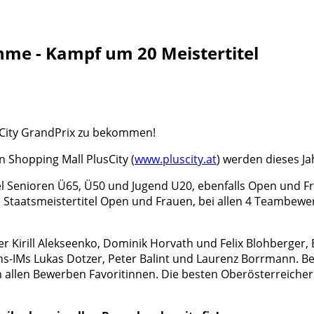
hme - Kampf um 20 Meistertitel
usCity GrandPrix zu bekommen!
n Shopping Mall PlusCity (
www.pluscity.at
) werden dieses Ja
tel Senioren Ü65, Ü50 und Jugend U20, ebenfalls Open und F
e Staatsmeistertitel Open und Frauen, bei allen 4 Teambewe
 Kirill Alekseenko, Dominik Horvath und Felix Blohberger, B
chs-IMs Lukas Dotzer, Peter Balint und Laurenz Borrmann.
n allen Bewerben Favoritinnen. Die besten Oberösterreicher