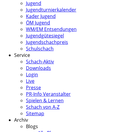
Jugend
Jugendturnierkalender
Kader Jugend
ÖM Jugend
WM/EM Entsendungen
Jugendgütesiegel
Jugendschachpreis
Schulschach
Service
Schach-Aktiv
Downloads
Login
Live
Presse
PR-Info Veranstalter
Spielen & Lernen
Schach von A-Z
Sitemap
Archiv
Blogs