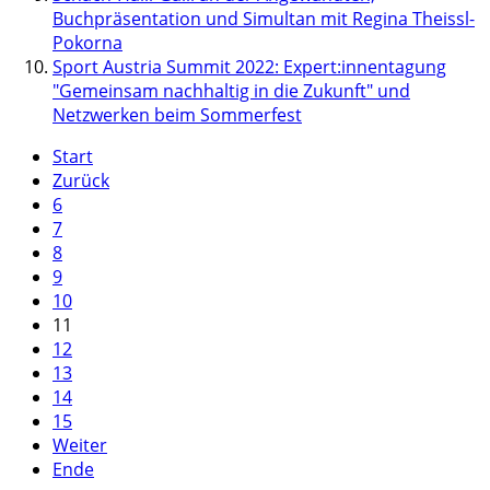
Buchpräsentation und Simultan mit Regina Theissl-
Pokorna
Sport Austria Summit 2022: Expert:innentagung
"Gemeinsam nachhaltig in die Zukunft" und
Netzwerken beim Sommerfest
Start
Zurück
6
7
8
9
10
11
12
13
14
15
Weiter
Ende