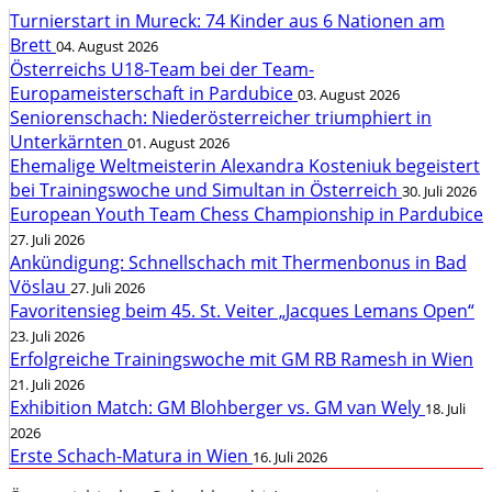
Turnierstart in Mureck: 74 Kinder aus 6 Nationen am
Brett
04. August 2026
Österreichs U18-Team bei der Team-
Europameisterschaft in Pardubice
03. August 2026
Seniorenschach: Niederösterreicher triumphiert in
Unterkärnten
01. August 2026
Ehemalige Weltmeisterin Alexandra Kosteniuk begeistert
bei Trainingswoche und Simultan in Österreich
30. Juli 2026
European Youth Team Chess Championship in Pardubice
27. Juli 2026
Ankündigung: Schnellschach mit Thermenbonus in Bad
Vöslau
27. Juli 2026
Favoritensieg beim 45. St. Veiter „Jacques Lemans Open“
23. Juli 2026
Erfolgreiche Trainingswoche mit GM RB Ramesh in Wien
21. Juli 2026
Exhibition Match: GM Blohberger vs. GM van Wely
18. Juli
2026
Erste Schach-Matura in Wien
16. Juli 2026