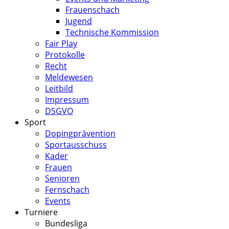
Frauenschach
Jugend
Technische Kommission
Fair Play
Protokolle
Recht
Meldewesen
Leitbild
Impressum
DSGVO
Sport
Dopingprävention
Sportausschuss
Kader
Frauen
Senioren
Fernschach
Events
Turniere
Bundesliga