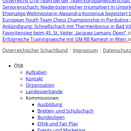
Österreichs U18-Team bei der Team-Europameisterschaft
Seniorenschach: Niederösterreicher triumphiert in Unte
Ehemalige Weltmeisterin Alexandra Kosteniuk begeistert 
European Youth Team Chess Championship in Pardubice
Ankündigung: Schnellschach mit Thermenbonus in Bad V
Favoritensieg beim 45. St. Veiter „Jacques Lemans Open“
23
Erfolgreiche Trainingswoche mit GM RB Ramesh in Wien
21
Österreichischer Schachbund
|
Impressum
|
Datenschutz
ÖSB
Aufgaben
Kontakt
Organisation
Landesverbände
Kommissionen
Ausbildung
Breiten- und Schulschach
Bundesligen
Ethik und Fair Play
Events und Marketing