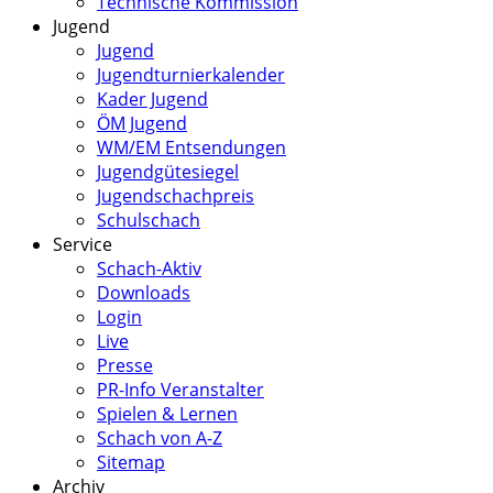
Technische Kommission
Jugend
Jugend
Jugendturnierkalender
Kader Jugend
ÖM Jugend
WM/EM Entsendungen
Jugendgütesiegel
Jugendschachpreis
Schulschach
Service
Schach-Aktiv
Downloads
Login
Live
Presse
PR-Info Veranstalter
Spielen & Lernen
Schach von A-Z
Sitemap
Archiv