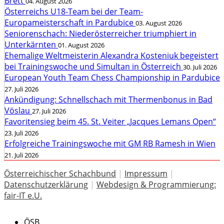
Brett
04. August 2026
Österreichs U18-Team bei der Team-
Europameisterschaft in Pardubice
03. August 2026
Seniorenschach: Niederösterreicher triumphiert in
Unterkärnten
01. August 2026
Ehemalige Weltmeisterin Alexandra Kosteniuk begeistert
bei Trainingswoche und Simultan in Österreich
30. Juli 2026
European Youth Team Chess Championship in Pardubice
27. Juli 2026
Ankündigung: Schnellschach mit Thermenbonus in Bad
Vöslau
27. Juli 2026
Favoritensieg beim 45. St. Veiter „Jacques Lemans Open“
23. Juli 2026
Erfolgreiche Trainingswoche mit GM RB Ramesh in Wien
21. Juli 2026
Österreichischer Schachbund
|
Impressum
|
Datenschutzerklärung
|
Webdesign & Programmierung:
fair-IT e.U.
ÖSB