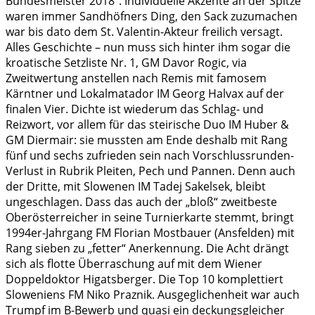
Bundesmeister 2018“. Individuelle Akzente an der Spitze
waren immer Sandhöfners Ding, den Sack zuzumachen
war bis dato dem St. Valentin-Akteur freilich versagt.
Alles Geschichte – nun muss sich hinter ihm sogar die
kroatische Setzliste Nr. 1, GM Davor Rogic, via
Zweitwertung anstellen nach Remis mit famosem
Kärntner und Lokalmatador IM Georg Halvax auf der
finalen Vier. Dichte ist wiederum das Schlag- und
Reizwort, vor allem für das steirische Duo IM Huber &
GM Diermair: sie mussten am Ende deshalb mit Rang
fünf und sechs zufrieden sein nach Vorschlussrunden-
Verlust in Rubrik Pleiten, Pech und Pannen. Denn auch
der Dritte, mit Slowenen IM Tadej Sakelsek, bleibt
ungeschlagen. Dass das auch der „bloß“ zweitbeste
Oberösterreicher in seine Turnierkarte stemmt, bringt
1994er-Jahrgang FM Florian Mostbauer (Ansfelden) mit
Rang sieben zu „fetter“ Anerkennung. Die Acht drängt
sich als flotte Überraschung auf mit dem Wiener
Doppeldoktor Higatsberger. Die Top 10 komplettiert
Sloweniens FM Niko Praznik. Ausgeglichenheit war auch
Trumpf im B-Bewerb und quasi ein deckungsgleicher