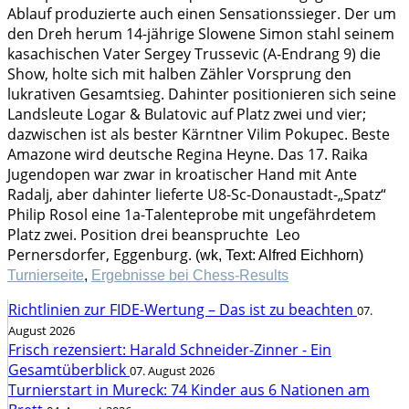
Ablauf produzierte auch einen Sensationssieger. Der um
den Dreh herum 14-jährige Slowene Simon stahl seinem
kasachischen Vater Sergey Trussevic (A-Endrang 9) die
Show, holte sich mit halben Zähler Vorsprung den
lukrativen Gesamtsieg. Dahinter positionieren sich seine
Landsleute Logar & Bulatovic auf Platz zwei und vier;
dazwischen ist als bester Kärntner Vilim Pokupec. Beste
Amazone wird deutsche Regina Heyne. Das 17. Raika
Jugendopen war zwar in kroatischer Hand mit Ante
Radalj, aber dahinter lieferte U8-Sc-Donaustadt-„Spatz“
Philip Rosol eine 1a-Talenteprobe mit ungefährdetem
Platz zwei. Position drei beanspruchte Leo
Pernersdorfer, Eggenburg.
(wk, Text: Alfred Eichhorn)
Turnierseite
,
Ergebnisse bei Chess-Results
Richtlinien zur FIDE-Wertung – Das ist zu beachten
07.
August 2026
Frisch rezensiert: Harald Schneider-Zinner - Ein
Gesamtüberblick
07. August 2026
Turnierstart in Mureck: 74 Kinder aus 6 Nationen am