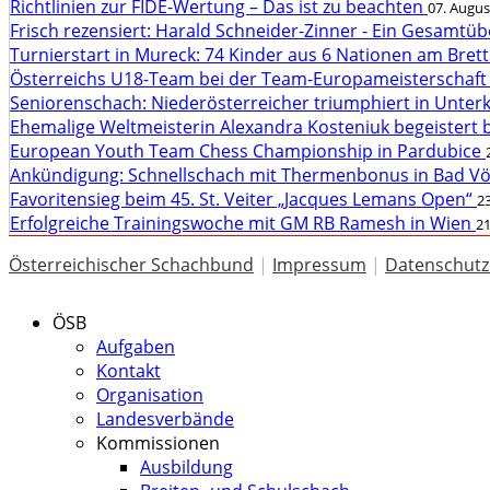
Richtlinien zur FIDE-Wertung – Das ist zu beachten
07. Augus
Frisch rezensiert: Harald Schneider-Zinner - Ein Gesamtüb
Turnierstart in Mureck: 74 Kinder aus 6 Nationen am Bret
Österreichs U18-Team bei der Team-Europameisterschaft
Seniorenschach: Niederösterreicher triumphiert in Unte
Ehemalige Weltmeisterin Alexandra Kosteniuk begeistert 
European Youth Team Chess Championship in Pardubice
Ankündigung: Schnellschach mit Thermenbonus in Bad V
Favoritensieg beim 45. St. Veiter „Jacques Lemans Open“
23
Erfolgreiche Trainingswoche mit GM RB Ramesh in Wien
21
Österreichischer Schachbund
|
Impressum
|
Datenschutz
ÖSB
Aufgaben
Kontakt
Organisation
Landesverbände
Kommissionen
Ausbildung