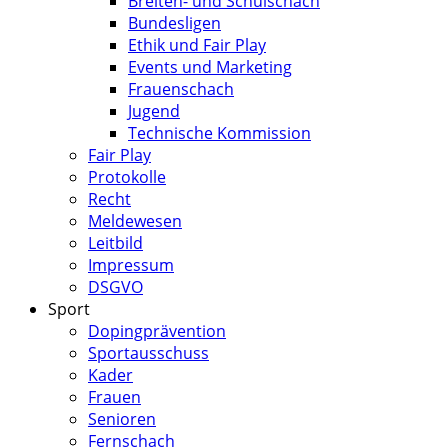
Breiten- und Schulschach
Bundesligen
Ethik und Fair Play
Events und Marketing
Frauenschach
Jugend
Technische Kommission
Fair Play
Protokolle
Recht
Meldewesen
Leitbild
Impressum
DSGVO
Sport
Dopingprävention
Sportausschuss
Kader
Frauen
Senioren
Fernschach