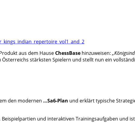
_kings_indian_repertoire_vol1_and_2
s Produkt aus dem Hause
ChessBase
hinzuweisen:
„Königsind
 Österreichs stärksten Spielern und stellt nun ein vollstä
derem den modernen
…Sa6-Plan
und erklärt typische Strategi
 Beispielpartien und interaktiven Trainingsaufgaben und i