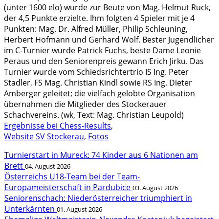
(unter 1600 elo) wurde zur Beute von Mag. Helmut Ruck,
der 4,5 Punkte erzielte. Ihm folgten 4 Spieler mit je 4
Punkten: Mag. Dr. Alfred Müller, Philip Schleuning,
Herbert Hofmann und Gerhard Wolf. Bester Jugendlicher
im C-Turnier wurde Patrick Fuchs, beste Dame Leonie
Peraus und den Seniorenpreis gewann Erich Jirku. Das
Turnier wurde vom Schiedsrichtertrio IS Ing. Peter
Stadler, FS Mag. Christian Kindl sowie RS Ing. Dieter
Amberger geleitet; die vielfach gelobte Organisation
übernahmen die Mitglieder des Stockerauer
Schachvereins. (wk, Text: Mag. Christian Leupold)
Ergebnisse bei Chess-Results
,
Website SV Stockerau
,
Fotos
Turnierstart in Mureck: 74 Kinder aus 6 Nationen am
Brett
04. August 2026
Österreichs U18-Team bei der Team-
Europameisterschaft in Pardubice
03. August 2026
Seniorenschach: Niederösterreicher triumphiert in
Unterkärnten
01. August 2026