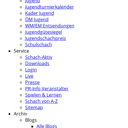
Jugend
Jugendturnierkalender
Kader Jugend
ÖM Jugend
WM/EM Entsendungen
Jugendgütesiegel
Jugendschachpreis
Schulschach
Service
Schach-Aktiv
Downloads
Login
Live
Presse
PR-Info Veranstalter
Spielen & Lernen
Schach von A-Z
Sitemap
Archiv
Blogs
Alle Blogs