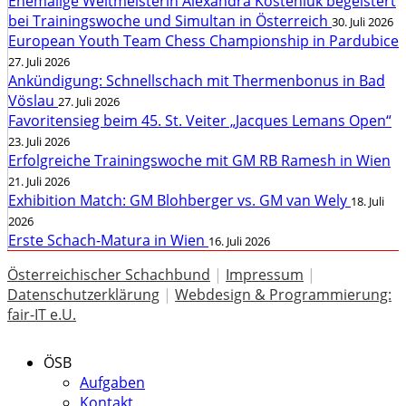
Ehemalige Weltmeisterin Alexandra Kosteniuk begeistert
bei Trainingswoche und Simultan in Österreich
30. Juli 2026
European Youth Team Chess Championship in Pardubice
27. Juli 2026
Ankündigung: Schnellschach mit Thermenbonus in Bad
Vöslau
27. Juli 2026
Favoritensieg beim 45. St. Veiter „Jacques Lemans Open“
23. Juli 2026
Erfolgreiche Trainingswoche mit GM RB Ramesh in Wien
21. Juli 2026
Exhibition Match: GM Blohberger vs. GM van Wely
18. Juli
2026
Erste Schach-Matura in Wien
16. Juli 2026
Österreichischer Schachbund
|
Impressum
|
Datenschutzerklärung
|
Webdesign & Programmierung:
fair-IT e.U.
ÖSB
Aufgaben
Kontakt