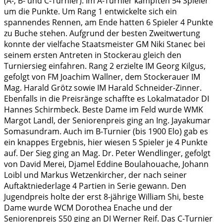
(A-, B- und C-Turnier). Im A-Turnier kämpften 54 Spieler
um die Punkte. Um Rang 1 entwickelte sich ein
spannendes Rennen, am Ende hatten 6 Spieler 4 Punkte
zu Buche stehen. Aufgrund der besten Zweitwertung
konnte der vielfache Staatsmeister GM Niki Stanec bei
seinem ersten Antreten in Stockerau gleich den
Turniersieg einfahren. Rang 2 erzielte IM Georg Kilgus,
gefolgt von FM Joachim Wallner, dem Stockerauer IM
Mag. Harald Grötz sowie IM Harald Schneider-Zinner.
Ebenfalls in die Preisränge schaffte es Lokalmatador DI
Hannes Schirmbeck. Beste Dame im Feld wurde WMK
Margot Landl, der Seniorenpreis ging an Ing. Jayakumar
Somasundram. Auch im B-Turnier (bis 1900 Elo) gab es
ein knappes Ergebnis, hier wiesen 5 Spieler je 4 Punkte
auf. Der Sieg ging an Mag. Dr. Peter Wendlinger, gefolgt
von David Merei, Djamel Eddine Boulahouache, Johann
Loibl und Markus Wetzenkircher, der nach seiner
Auftaktniederlage 4 Partien in Serie gewann. Den
Jugendpreis holte der erst 8-jährige William Shi, beste
Dame wurde WCM Dorothea Enache und der
Seniorenpreis S50 ging an DI Werner Reif. Das C-Turnier