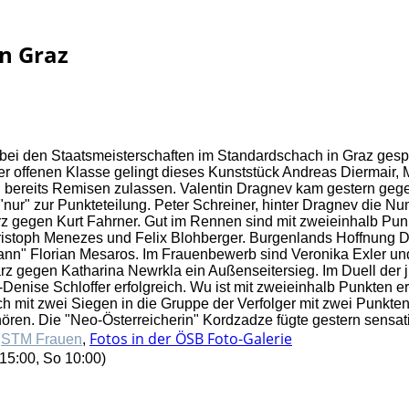
n Graz
bei den Staatsmeisterschaften im Standardschach in Graz gesp
r offenen Klasse gelingt dieses Kunststück Andreas Diermair, M
bereits Remisen zulassen. Valentin Dragnev kam gestern gege
nur" zur Punkteteilung. Peter Schreiner, hinter Dragnev die Num
 gegen Kurt Fahrner. Gut im Rennen sind mit zweieinhalb Pun
ristoph Menezes und Felix Blohberger. Burgenlands Hoffnung 
nn" Florian Mesaros. Im Frauenbewerb sind Veronika Exler und
rz gegen Katharina Newrkla ein Außenseitersieg. Im Duell der 
enise Schloffer erfolgreich. Wu ist mit zweieinhalb Punkten er
ch mit zwei Siegen in die Gruppe der Verfolger mit zwei Punkte
ren. Die "Neo-Österreicherin" Kordzadze fügte gestern sensatio
Fotos in der ÖSB Foto-Galerie
,
STM Frauen
,
15:00, So 10:00)