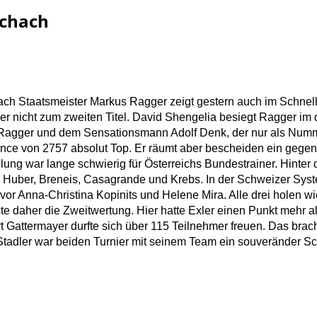
schach
ach Staatsmeister Markus Ragger zeigt gestern auch im Schnel
er nicht zum zweiten Titel. David Shengelia besiegt Ragger im 
Ragger und dem Sensationsmann Adolf Denk, der nur als Nummer 
ance von 2757 absolut Top. Er räumt aber bescheiden ein gegen
lung war lange schwierig für Österreichs Bundestrainer. Hinter
g, Huber, Breneis, Casagrande und Krebs. In der Schweizer Syst
vor Anna-Christina Kopinits und Helene Mira. Alle drei holen w
e daher die Zweitwertung. Hier hatte Exler einen Punkt mehr a
 Gattermayer durfte sich über 115 Teilnehmer freuen. Das brach
Stadler war beiden Turnier mit seinem Team ein souveränder Sch