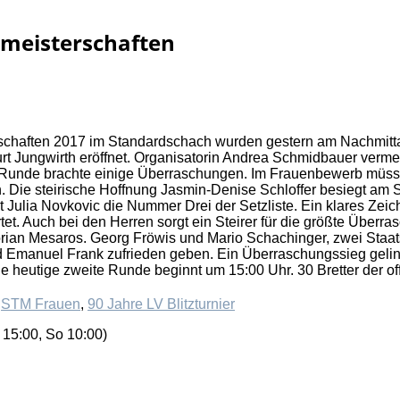
smeisterschaften
rschaften 2017 im Standardschach wurden gestern am Nachmit
rt Jungwirth eröffnet. Organisatorin Andrea Schmidbauer vermel
 Runde brachte einige Überraschungen. Im Frauenbewerb müssen
 Die steirische Hoffnung Jasmin-Denise Schloffer besiegt am Sp
 Julia Novkovic die Nummer Drei der Setzliste. Ein klares Zeic
tet. Auch bei den Herren sorgt ein Steirer für die größte Über
rian Mesaros. Georg Fröwis und Mario Schachinger, zwei Staat
 Emanuel Frank zufrieden geben. Ein Überraschungssieg geli
 heutige zweite Runde beginnt um 15:00 Uhr. 30 Bretter der o
,
STM Frauen
,
90 Jahre LV Blitzturnier
 15:00, So 10:00)