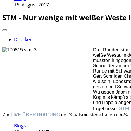
15. August 2017
STM - Nur wenige mit weißer Weste i
Drucken
Drei Runden sind 
weiße Weste. In de
mussten hingegen 
Schneider-Zinner "
Runde mit Schwarz
Gert Schnider, Ch
wie sein "Landsma
gestern mit Schwa
Wu gegen Jasmin-D
Kopinits kämpft si
und Hapala angehö
Ergebnisse:
STM
Zur
LIVE ÜBERTRAGUNG
der Staatsmeisterschaften (Di-Sa 
Blogs