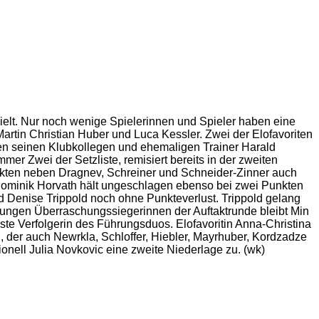
ielt. Nur noch wenige Spielerinnen und Spieler haben eine
artin Christian Huber und Luca Kessler. Zwei der Elofavoriten
n seinen Klubkollegen und ehemaligen Trainer Harald
mer Zwei der Setzliste, remisiert bereits in der zweiten
kten neben Dragnev, Schreiner und Schneider-Zinner auch
Dominik Horvath hält ungeschlagen ebenso bei zwei Punkten
 Denise Trippold noch ohne Punkteverlust. Trippold gelang
jungen Überraschungssiegerinnen der Auftaktrunde bleibt Min
ste Verfolgerin des Führungsduos. Elofavoritin Anna-Christina
n, der auch Newrkla, Schloffer, Hiebler, Mayrhuber, Kordzadze
nell Julia Novkovic eine zweite Niederlage zu. (wk)