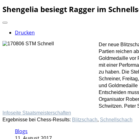
Shengelia besiegt Ragger im Schnell
Drucken
Der neue Blitzsch
Partien reichen ab
Goldmedaille vor 
mit einer Perform
zu haben. Die Stel
Schreiner, Freita
und Goldmedaille 
Entscheiden musst
Organisator Robert
Schwitzen. Peter 
Infoseite Staatsmeisterschaften
Ergebnisse bei Chess-Results:
Blitzschach
,
Schnellschach
Blogs
11. August 2017