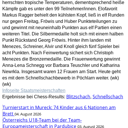
herrschten tropische Temperaturen, dementsprechend heiße
Kämpfe gab es unter den 99 Teilnehmer/innen. Elofavorit
Markus Ragger behielt den kühlsten Kopf, ließ in elf Runden
nur gegen Freitag, Fröwis und Huber Punkteteilungen zu
und gewinnt mit neuneinhalb Punkten aus elf Partien einen
weiteren Titel. Die Silbermedaille holt sich mit einem halben
Punkt Rückstand Georg Fröwis. Hinter ihm landen mit
Menezes, Schreiner, Alvir und Knoll gleich fünf Spieler bei
acht Punkten. Nach Feinwertung sichert sich Christoph
Menezes die Bronzemedaille. Die Frauenwertung gewinnt
Anna-Lena Schnegg vor Barbara Teuschler und Katharina
Newrkla. Insgesamt waren 12 Frauen am Start. Heute geht
es mit dem Schnellschachbewerb in Pöchlarn weiter. (wk)
(wk)
Infoseite Staatsmeisterschaften
Blitzschach
Schnellschach
Ergebnisse bei Chess-Results:
,
Turnierstart in Mureck: 74 Kinder aus 6 Nationen am
Brett
04. August 2026
Österreichs U18-Team bei der Team-
Europameisterschaft in Pardubice
03. August 2026