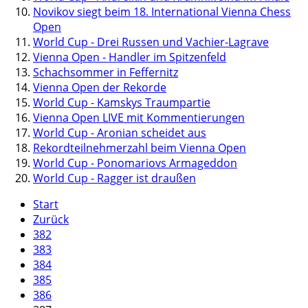
Novikov siegt beim 18. International Vienna Chess
Open
World Cup - Drei Russen und Vachier-Lagrave
Vienna Open - Handler im Spitzenfeld
Schachsommer in Feffernitz
Vienna Open der Rekorde
World Cup - Kamskys Traumpartie
Vienna Open LIVE mit Kommentierungen
World Cup - Aronian scheidet aus
Rekordteilnehmerzahl beim Vienna Open
World Cup - Ponomariovs Armageddon
World Cup - Ragger ist draußen
Start
Zurück
382
383
384
385
386