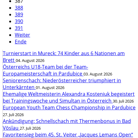
387
388
389
390
391
Weiter
Ende
Turnierstart in Mureck: 74 Kinder aus 6 Nationen am
Brett
04. August 2026
Österreichs U18-Team bei der Team-
Europameisterschaft in Pardubice
03. August 2026
Seniorenschach: Niederösterreicher triumphiert in
Unterkärnten
01. August 2026
Ehemalige Weltmeisterin Alexandra Kosteniuk begeistert
bei Trainingswoche und Simultan in Österreich
30. Juli 2026
European Youth Team Chess Championship in Pardubice
27. Juli 2026
Ankündigung: Schnellschach mit Thermenbonus in Bad
Vöslau
27. Juli 2026
Favoritensieg beim 45. St. Veiter „Jacques Lemans Open“