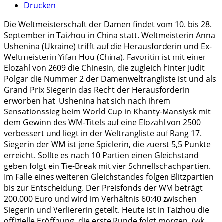
Drucken
Die Weltmeisterschaft der Damen findet vom 10. bis 28.
September in Taizhou in China statt. Weltmeisterin Anna
Ushenina (Ukraine) trifft auf die Herausforderin und Ex-
Weltmeisterin Yifan Hou (China). Favoritin ist mit einer
Elozahl von 2609 die Chinesin, die zugleich hinter Judit
Polgar die Nummer 2 der Damenweltrangliste ist und als
Grand Prix Siegerin das Recht der Herausforderin
erworben hat. Ushenina hat sich nach ihrem
Sensationssieg beim World Cup in Khanty-Mansiysk mit
dem Gewinn des WM-Titels auf eine Elozahl von 2500
verbessert und liegt in der Weltrangliste auf Rang 17.
Siegerin der WM ist jene Spielerin, die zuerst 5,5 Punkte
erreicht. Sollte es nach 10 Partien einen Gleichstand
geben folgt ein Tie-Break mit vier Schnellschachpartien.
Im Falle eines weiteren Gleichstandes folgen Blitzpartien
bis zur Entscheidung. Der Preisfonds der WM beträgt
200.000 Euro und wird im Verhältnis 60:40 zwischen
Siegerin und Verliererin geteilt. Heute ist in Taizhou die
offizielle Eröffnung, die erste Runde folgt morgen. (wk,