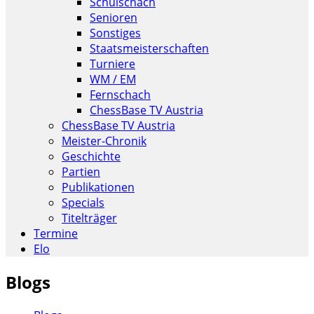
Schulschach
Senioren
Sonstiges
Staatsmeisterschaften
Turniere
WM / EM
Fernschach
ChessBase TV Austria
ChessBase TV Austria
Meister-Chronik
Geschichte
Partien
Publikationen
Specials
Titelträger
Termine
Elo
Blogs