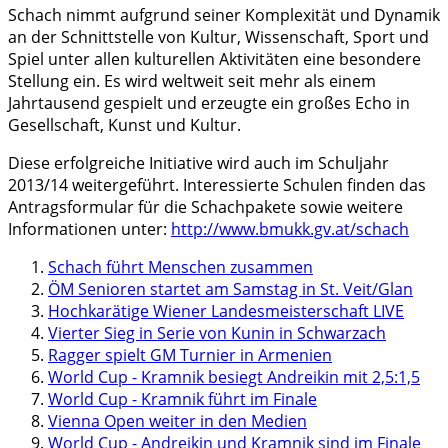
Schach nimmt aufgrund seiner Komplexität und Dynamik
an der Schnittstelle von Kultur, Wissenschaft, Sport und
Spiel unter allen kulturellen Aktivitäten eine besondere
Stellung ein. Es wird weltweit seit mehr als einem
Jahrtausend gespielt und erzeugte ein großes Echo in
Gesellschaft, Kunst und Kultur.
Diese erfolgreiche Initiative wird auch im Schuljahr
2013/14 weitergeführt. Interessierte Schulen finden das
Antragsformular für die Schachpakete sowie weitere
Informationen unter:
http://www.bmukk.gv.at/schach
Schach führt Menschen zusammen
ÖM Senioren startet am Samstag in St. Veit/Glan
Hochkarätige Wiener Landesmeisterschaft LIVE
Vierter Sieg in Serie von Kunin in Schwarzach
Ragger spielt GM Turnier in Armenien
World Cup - Kramnik besiegt Andreikin mit 2,5:1,5
World Cup - Kramnik führt im Finale
Vienna Open weiter in den Medien
World Cup - Andreikin und Kramnik sind im Finale