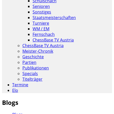
Schulschach
Senioren
Sonstiges
Staatsmeisterschaften
Turniere
WM / EM
Fernschach
ChessBase TV Austria
ChessBase TV Austria
Meister-Chronik
Geschichte
Partien
Publikationen
Specials
Titelträger
Termine
Elo
Blogs