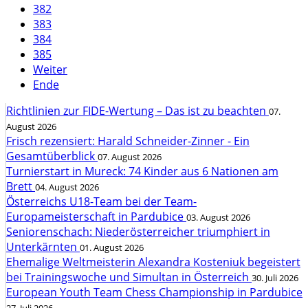
382
383
384
385
Weiter
Ende
Richtlinien zur FIDE-Wertung – Das ist zu beachten
07.
August 2026
Frisch rezensiert: Harald Schneider-Zinner - Ein
Gesamtüberblick
07. August 2026
Turnierstart in Mureck: 74 Kinder aus 6 Nationen am
Brett
04. August 2026
Österreichs U18-Team bei der Team-
Europameisterschaft in Pardubice
03. August 2026
Seniorenschach: Niederösterreicher triumphiert in
Unterkärnten
01. August 2026
Ehemalige Weltmeisterin Alexandra Kosteniuk begeistert
bei Trainingswoche und Simultan in Österreich
30. Juli 2026
European Youth Team Chess Championship in Pardubice
27. Juli 2026