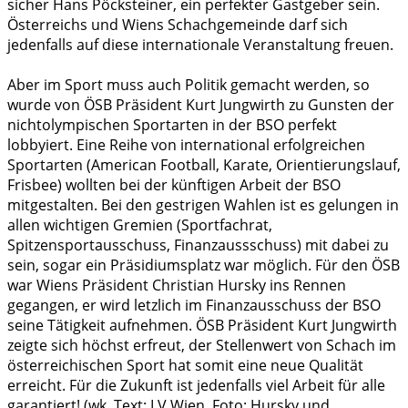
sicher Hans Pöcksteiner, ein perfekter Gastgeber sein.
Österreichs und Wiens Schachgemeinde darf sich
jedenfalls auf diese internationale Veranstaltung freuen.
Aber im Sport muss auch Politik gemacht werden, so
wurde von ÖSB Präsident Kurt Jungwirth zu Gunsten der
nichtolympischen Sportarten in der BSO perfekt
lobbyiert. Eine Reihe von international erfolgreichen
Sportarten (American Football, Karate, Orientierungslauf,
Frisbee) wollten bei der künftigen Arbeit der BSO
mitgestalten. Bei den gestrigen Wahlen ist es gelungen in
allen wichtigen Gremien (Sportfachrat,
Spitzensportausschuss, Finanzaussschuss) mit dabei zu
sein, sogar ein Präsidiumsplatz war möglich. Für den ÖSB
war Wiens Präsident Christian Hursky ins Rennen
gegangen, er wird letzlich im Finanzausschuss der BSO
seine Tätigkeit aufnehmen. ÖSB Präsident Kurt Jungwirth
zeigte sich höchst erfreut, der Stellenwert von Schach im
österreichischen Sport hat somit eine neue Qualität
erreicht. Für die Zukunft ist jedenfalls viel Arbeit für alle
garantiert! (wk, Text: LV Wien, Foto: Hursky und