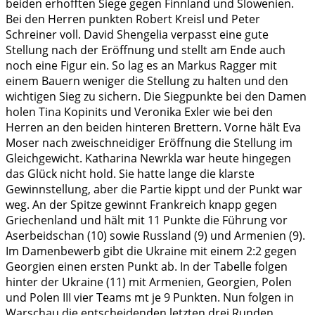
beiden erhofften Siege gegen Finnland und Slowenien.
Bei den Herren punkten Robert Kreisl und Peter
Schreiner voll. David Shengelia verpasst eine gute
Stellung nach der Eröffnung und stellt am Ende auch
noch eine Figur ein. So lag es an Markus Ragger mit
einem Bauern weniger die Stellung zu halten und den
wichtigen Sieg zu sichern. Die Siegpunkte bei den Damen
holen Tina Kopinits und Veronika Exler wie bei den
Herren an den beiden hinteren Brettern. Vorne hält Eva
Moser nach zweischneidiger Eröffnung die Stellung im
Gleichgewicht. Katharina Newrkla war heute hingegen
das Glück nicht hold. Sie hatte lange die klarste
Gewinnstellung, aber die Partie kippt und der Punkt war
weg. An der Spitze gewinnt Frankreich knapp gegen
Griechenland und hält mit 11 Punkte die Führung vor
Aserbeidschan (10) sowie Russland (9) und Armenien (9).
Im Damenbewerb gibt die Ukraine mit einem 2:2 gegen
Georgien einen ersten Punkt ab. In der Tabelle folgen
hinter der Ukraine (11) mit Armenien, Georgien, Polen
und Polen III vier Teams mt je 9 Punkten. Nun folgen in
Warschau die entscheidenden letzten drei Runden.