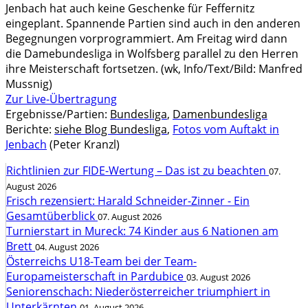
Jenbach hat auch keine Geschenke für Feffernitz
eingeplant. Spannende Partien sind auch in den anderen
Begegnungen vorprogrammiert. Am Freitag wird dann
die Damebundesliga in Wolfsberg parallel zu den Herren
ihre Meisterschaft fortsetzen. (wk, Info/Text/Bild: Manfred
Mussnig)
Zur Live-Übertragung
Ergebnisse/Partien:
Bundesliga
,
Damenbundesliga
Berichte:
siehe Blog Bundesliga
,
Fotos vom Auftakt in
Jenbach
(Peter Kranzl)
Richtlinien zur FIDE-Wertung – Das ist zu beachten
07.
August 2026
Frisch rezensiert: Harald Schneider-Zinner - Ein
Gesamtüberblick
07. August 2026
Turnierstart in Mureck: 74 Kinder aus 6 Nationen am
Brett
04. August 2026
Österreichs U18-Team bei der Team-
Europameisterschaft in Pardubice
03. August 2026
Seniorenschach: Niederösterreicher triumphiert in
Unterkärnten
01. August 2026