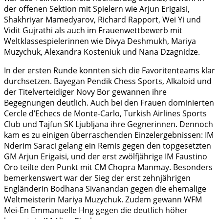
der offenen Sektion mit Spielern wie Arjun Erigaisi,
Shakhriyar Mamedyarov, Richard Rapport, Wei Yi und
Vidit Gujrathi als auch im Frauenwettbewerb mit
Weltklassespielerinnen wie Divya Deshmukh, Mariya
Muzychuk, Alexandra Kosteniuk und Nana Dzagnidze.
In der ersten Runde konnten sich die Favoritenteams klar
durchsetzen. Bayegan Pendik Chess Sports, Alkaloid und
der Titelverteidiger Novy Bor gewannen ihre
Begegnungen deutlich. Auch bei den Frauen dominierten
Cercle d’Echecs de Monte-Carlo, Turkish Airlines Sports
Club und Tajfun SK Ljubljana ihre Gegnerinnen. Dennoch
kam es zu einigen überraschenden Einzelergebnissen: IM
Nderim Saraci gelang ein Remis gegen den topgesetzten
GM Arjun Erigaisi, und der erst zwölfjährige IM Faustino
Oro teilte den Punkt mit CM Chopra Manmay. Besonders
bemerkenswert war der Sieg der erst zehnjährigen
Engländerin Bodhana Sivanandan gegen die ehemalige
Weltmeisterin Mariya Muzychuk. Zudem gewann WFM
Mei-En Emmanuelle Hng gegen die deutlich höher