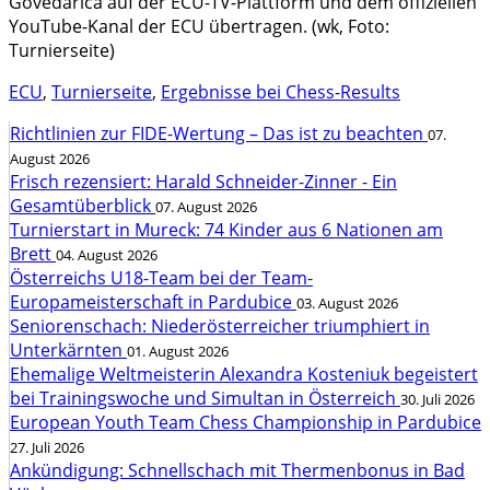
Govedarica auf der ECU-TV-Plattform und dem offiziellen
YouTube-Kanal der ECU übertragen. (wk, Foto:
Turnierseite)
ECU
,
Turnierseite
,
Ergebnisse bei Chess-Results
Richtlinien zur FIDE-Wertung – Das ist zu beachten
07.
August 2026
Frisch rezensiert: Harald Schneider-Zinner - Ein
Gesamtüberblick
07. August 2026
Turnierstart in Mureck: 74 Kinder aus 6 Nationen am
Brett
04. August 2026
Österreichs U18-Team bei der Team-
Europameisterschaft in Pardubice
03. August 2026
Seniorenschach: Niederösterreicher triumphiert in
Unterkärnten
01. August 2026
Ehemalige Weltmeisterin Alexandra Kosteniuk begeistert
bei Trainingswoche und Simultan in Österreich
30. Juli 2026
European Youth Team Chess Championship in Pardubice
27. Juli 2026
Ankündigung: Schnellschach mit Thermenbonus in Bad