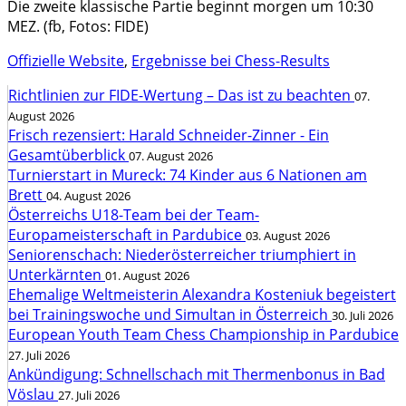
Die zweite klassische Partie beginnt morgen um 10:30
MEZ. (fb, Fotos: FIDE)
Offizielle Website
,
Ergebnisse bei Chess-Results
Richtlinien zur FIDE-Wertung – Das ist zu beachten
07.
August 2026
Frisch rezensiert: Harald Schneider-Zinner - Ein
Gesamtüberblick
07. August 2026
Turnierstart in Mureck: 74 Kinder aus 6 Nationen am
Brett
04. August 2026
Österreichs U18-Team bei der Team-
Europameisterschaft in Pardubice
03. August 2026
Seniorenschach: Niederösterreicher triumphiert in
Unterkärnten
01. August 2026
Ehemalige Weltmeisterin Alexandra Kosteniuk begeistert
bei Trainingswoche und Simultan in Österreich
30. Juli 2026
European Youth Team Chess Championship in Pardubice
27. Juli 2026
Ankündigung: Schnellschach mit Thermenbonus in Bad
Vöslau
27. Juli 2026