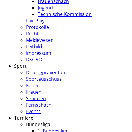
Frauenschach
Jugend
Technische Kommission
Fair Play
Protokolle
Recht
Meldewesen
Leitbild
Impressum
DSGVO
Sport
Dopingprävention
Sportausschuss
Kader
Frauen
Senioren
Fernschach
Events
Turniere
Bundesliga
1. Bundesliga