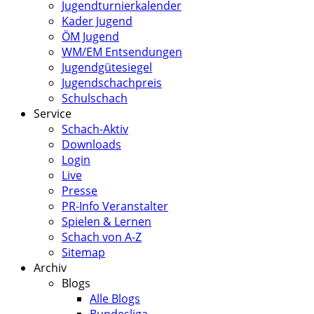
Jugendturnierkalender
Kader Jugend
ÖM Jugend
WM/EM Entsendungen
Jugendgütesiegel
Jugendschachpreis
Schulschach
Service
Schach-Aktiv
Downloads
Login
Live
Presse
PR-Info Veranstalter
Spielen & Lernen
Schach von A-Z
Sitemap
Archiv
Blogs
Alle Blogs
Bundesliga