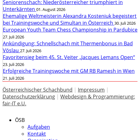
Seniorenschach: Niederösterreicher triumphiert in
Unterkärnten
01. August 2026
Ehemalige Weltmeisterin Alexandra Kosteniuk begeistert
bei Trainingswoche und Simultan in Österreich
30. Juli 2026
European Youth Team Chess Championship in Pardubice
27. Juli 2026
Ankündigung: Schnellschach mit Thermenbonus in Bad
Vöslau
27. Juli 2026
Favoritensieg beim 45. St. Veiter „Jacques Lemans Open“
23. Juli 2026
Erfolgreiche Trainingswoche mit GM RB Ramesh in Wien
21. Juli 2026
Österreichischer Schachbund
|
Impressum
|
Datenschutzerklärung
|
Webdesign & Programmierung:
fair-IT e.U.
ÖSB
Aufgaben
Kontakt