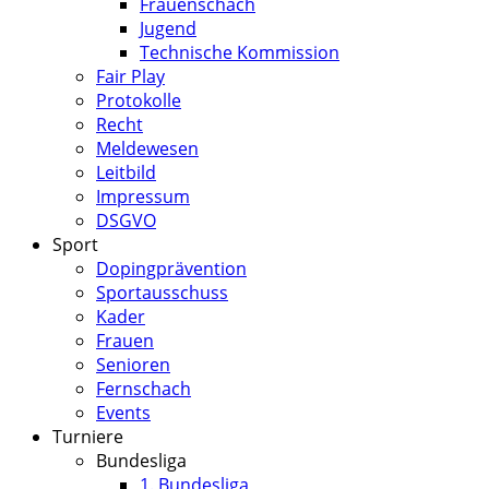
Frauenschach
Jugend
Technische Kommission
Fair Play
Protokolle
Recht
Meldewesen
Leitbild
Impressum
DSGVO
Sport
Dopingprävention
Sportausschuss
Kader
Frauen
Senioren
Fernschach
Events
Turniere
Bundesliga
1. Bundesliga