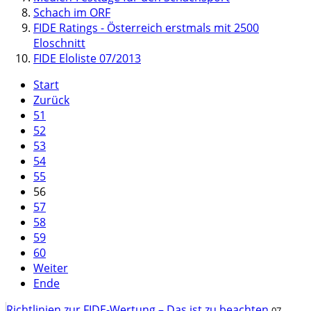
Schach im ORF
FIDE Ratings - Österreich erstmals mit 2500
Eloschnitt
FIDE Eloliste 07/2013
Start
Zurück
51
52
53
54
55
56
57
58
59
60
Weiter
Ende
Richtlinien zur FIDE-Wertung – Das ist zu beachten
07.