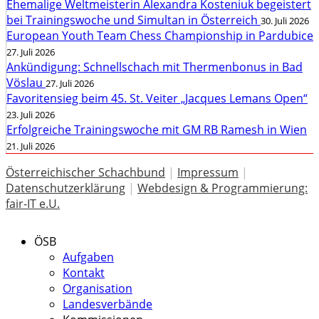
Ehemalige Weltmeisterin Alexandra Kosteniuk begeistert
bei Trainingswoche und Simultan in Österreich
30. Juli 2026
European Youth Team Chess Championship in Pardubice
27. Juli 2026
Ankündigung: Schnellschach mit Thermenbonus in Bad
Vöslau
27. Juli 2026
Favoritensieg beim 45. St. Veiter „Jacques Lemans Open“
23. Juli 2026
Erfolgreiche Trainingswoche mit GM RB Ramesh in Wien
21. Juli 2026
Österreichischer Schachbund
|
Impressum
|
Datenschutzerklärung
|
Webdesign & Programmierung:
fair-IT e.U.
ÖSB
Aufgaben
Kontakt
Organisation
Landesverbände