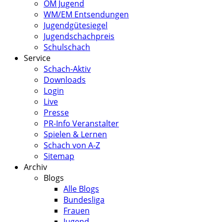
ÖM Jugend
WM/EM Entsendungen
Jugendgütesiegel
Jugendschachpreis
Schulschach
Service
Schach-Aktiv
Downloads
Login
Live
Presse
PR-Info Veranstalter
Spielen & Lernen
Schach von A-Z
Sitemap
Archiv
Blogs
Alle Blogs
Bundesliga
Frauen
Jugend