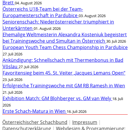
Brett
04. August 2026
Österreichs U18-Team bei der Team-
Europameisterschaft in Pardubice
03. August 2026
Seniorenschach: Niederösterreicher triumphiert in
Unterkärnten
01. August 2026
Ehemalige Weltmeisterin Alexandra Kosteniuk begeistert
bei Trainingswoche und Simultan in Österreich
30. Juli 2026
European Youth Team Chess Championship in Pardubice
27. Juli 2026
Ankündigung: Schnellschach mit Thermenbonus in Bad
Vöslau
27. Juli 2026
Favoritensieg beim 45. St. Veiter „Jacques Lemans Open“
23. Juli 2026
Erfolgreiche Trainingswoche mit GM RB Ramesh in Wien
21. Juli 2026
Exhibition Match: GM Blohberger vs. GM van Wely
18. Juli
2026
Erste Schach-Matura in Wien
16. Juli 2026
Österreichischer Schachbund
|
Impressum
|
Datenschutzerklärung
|
Webdesign & Programmierung: