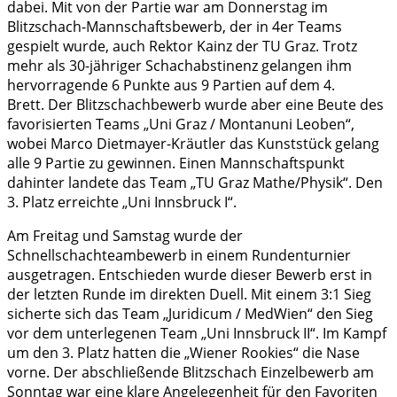
dabei. Mit von der Partie war am Donnerstag im
Blitzschach-Mannschaftsbewerb, der in 4er Teams
gespielt wurde, auch Rektor Kainz der TU Graz. Trotz
mehr als 30-jähriger Schachabstinenz gelangen ihm
hervorragende 6 Punkte aus 9 Partien auf dem 4.
Brett. Der Blitzschachbewerb wurde aber eine Beute des
favorisierten Teams „Uni Graz / Montanuni Leoben“,
wobei Marco Dietmayer-Kräutler das Kunststück gelang
alle 9 Partie zu gewinnen. Einen Mannschaftspunkt
dahinter landete das Team „TU Graz Mathe/Physik“. Den
3. Platz erreichte „Uni Innsbruck I“.
Am Freitag und Samstag wurde der
Schnellschachteambewerb in einem Rundenturnier
ausgetragen. Entschieden wurde dieser Bewerb erst in
der letzten Runde im direkten Duell. Mit einem 3:1 Sieg
sicherte sich das Team „Juridicum / MedWien“ den Sieg
vor dem unterlegenen Team „Uni Innsbruck II“. Im Kampf
um den 3. Platz hatten die „Wiener Rookies“ die Nase
vorne. Der abschließende Blitzschach Einzelbewerb am
Sonntag war eine klare Angelegenheit für den Favoriten