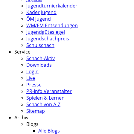
Jugendturnierkalender
Kader Jugend
ÖM Jugend
WM/EM Entsendungen
Jugendgütesiegel
Jugendschachpreis
Schulschach
Service
Schach-Aktiv
Downloads
Login
Live
Presse
PR-Info Veranstalter
Spielen & Lernen
Schach von A-Z
Sitemap
Archiv
Blogs
Alle Blogs