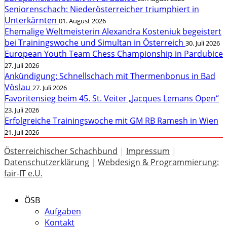
Seniorenschach: Niederösterreicher triumphiert in
Unterkärnten
01. August 2026
Ehemalige Weltmeisterin Alexandra Kosteniuk begeistert
bei Trainingswoche und Simultan in Österreich
30. Juli 2026
European Youth Team Chess Championship in Pardubice
27. Juli 2026
Ankündigung: Schnellschach mit Thermenbonus in Bad
Vöslau
27. Juli 2026
Favoritensieg beim 45. St. Veiter „Jacques Lemans Open“
23. Juli 2026
Erfolgreiche Trainingswoche mit GM RB Ramesh in Wien
21. Juli 2026
Österreichischer Schachbund
|
Impressum
|
Datenschutzerklärung
|
Webdesign & Programmierung:
fair-IT e.U.
ÖSB
Aufgaben
Kontakt