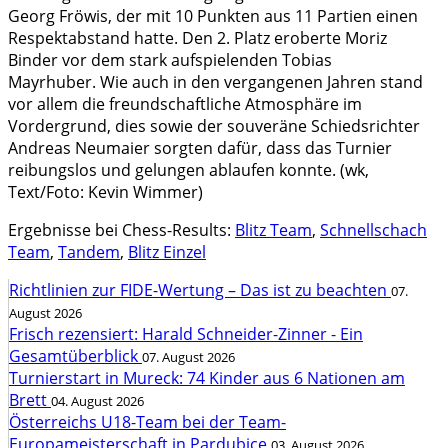
Georg Fröwis, der mit 10 Punkten aus 11 Partien einen
Respektabstand hatte. Den 2. Platz eroberte Moriz
Binder vor dem stark aufspielenden Tobias
Mayrhuber. Wie auch in den vergangenen Jahren stand
vor allem die freundschaftliche Atmosphäre im
Vordergrund, dies sowie der souveräne Schiedsrichter
Andreas Neumaier sorgten dafür, dass das Turnier
reibungslos und gelungen ablaufen konnte. (wk,
Text/Foto: Kevin Wimmer)
Ergebnisse bei Chess-Results:
Blitz Team
,
Schnellschach
Team
,
Tandem
,
Blitz Einzel
Richtlinien zur FIDE-Wertung – Das ist zu beachten
07.
August 2026
Frisch rezensiert: Harald Schneider-Zinner - Ein
Gesamtüberblick
07. August 2026
Turnierstart in Mureck: 74 Kinder aus 6 Nationen am
Brett
04. August 2026
Österreichs U18-Team bei der Team-
Europameisterschaft in Pardubice
03. August 2026