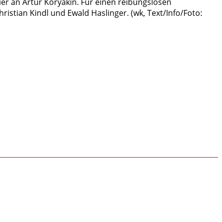
ier an Artur Koryakin. Für einen reibungslosen
ristian Kindl und Ewald Haslinger. (wk, Text/Info/Foto: