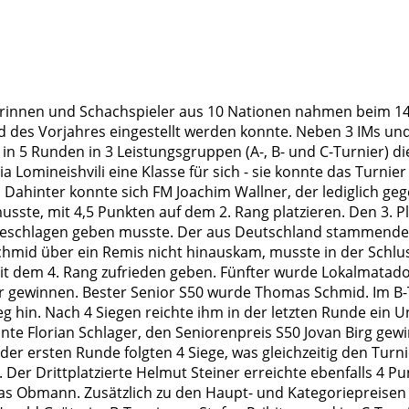
rinnen und Schachspieler aus 10 Nationen nahmen beim 14.
 des Vorjahres eingestellt werden konnte. Neben 3 IMs und
n 5 Runden in 3 Leistungsgruppen (A-, B- und C-Turnier) die
ia Lomineishvili eine Klasse für sich - sie konnte das Tur
. Dahinter konnte sich FM Joachim Wallner, der lediglich 
ste, mit 4,5 Punkten auf dem 2. Rang platzieren. Den 3. Pla
geschlagen geben musste. Der aus Deutschland stammende T
mid über ein Remis nicht hinauskam, musste in der Schlu
it dem 4. Rang zufrieden geben. Fünfter wurde Lokalmatado
 gewinnen. Bester Senior S50 wurde Thomas Schmid. Im B-Tu
Sieg hin. Nach 4 Siegen reichte ihm in der letzten Runde ein
te Florian Schlager, den Seniorenpreis S50 Jovan Birg gewi
der ersten Runde folgten 4 Siege, was gleichzeitig den Turni
te. Der Drittplatzierte Helmut Steiner erreichte ebenfalls 4 
s Obmann. Zusätzlich zu den Haupt- und Kategoriepreisen w