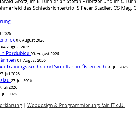
arald Grötz, im B-Turnier an Stefan Pribitzer und im C-Turn
hmerfeld das Schiedsrichtertrio IS Peter Stadler, ÖS Mag. Ch
hrung
t 2026
erblick
07. August 2026
t
04. August 2026
 in Pardubice
03. August 2026
rkärnten
01. August 2026
bei Trainingswoche und Simultan in Österreich
30. Juli 2026
27. Juli 2026
öslau
27. Juli 2026
. Juli 2026
. Juli 2026
erklärung
|
Webdesign & Programmierung: fair-IT e.U.