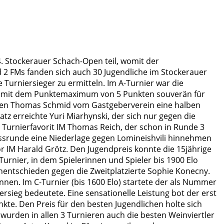
 Stockerauer Schach-Open teil, womit der
 2 FMs fanden sich auch 30 Jugendliche im Stockerauer
 Turniersieger zu ermitteln. Im A-Turnier war die
nier mit dem Punktemaximum von 5 Punkten souverän für
gegen Thomas Schmid vom Gastgeberverein eine halben
tz erreichte Yuri Miarhynski, der sich nur gegen die
urnierfavorit IM Thomas Reich, der schon in Runde 3
ssrunde eine Niederlage gegen Lomineishvili hinnehmen
r IM Harald Grötz. Den Jugendpreis konnte die 15jährige
rnier, in dem Spielerinnen und Spieler bis 1900 Elo
 Unentschieden gegen die Zweitplatzierte Sophie Konecny.
nnen. Im C-Turnier (bis 1600 Elo) startete der als Nummer
ersieg bedeutete. Eine sensationelle Leistung bot der erst
Punkte. Den Preis für den besten Jugendlichen holte sich
urden in allen 3 Turnieren auch die besten Weinviertler