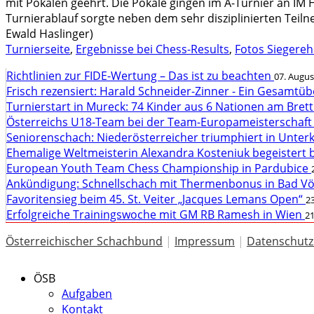
mit Pokalen geehrt. Die Pokale gingen im A-Turnier an IM H
Turnierablauf sorgte neben dem sehr disziplinierten Teilne
Ewald Haslinger)
Turnierseite
,
Ergebnisse bei Chess-Results
,
Fotos Siegere
Richtlinien zur FIDE-Wertung – Das ist zu beachten
07. Augus
Frisch rezensiert: Harald Schneider-Zinner - Ein Gesamtüb
Turnierstart in Mureck: 74 Kinder aus 6 Nationen am Bret
Österreichs U18-Team bei der Team-Europameisterschaft
Seniorenschach: Niederösterreicher triumphiert in Unte
Ehemalige Weltmeisterin Alexandra Kosteniuk begeistert 
European Youth Team Chess Championship in Pardubice
Ankündigung: Schnellschach mit Thermenbonus in Bad V
Favoritensieg beim 45. St. Veiter „Jacques Lemans Open“
23
Erfolgreiche Trainingswoche mit GM RB Ramesh in Wien
21
Österreichischer Schachbund
|
Impressum
|
Datenschutz
ÖSB
Aufgaben
Kontakt