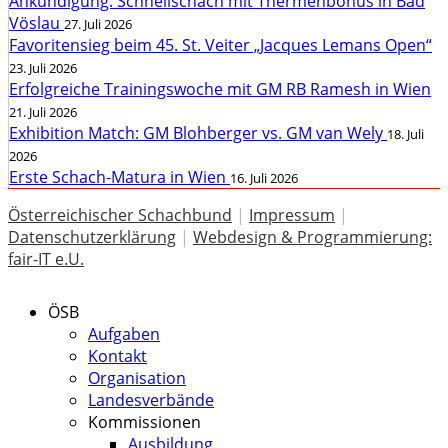
Ankündigung: Schnellschach mit Thermenbonus in Bad
Vöslau
27. Juli 2026
Favoritensieg beim 45. St. Veiter „Jacques Lemans Open“
23. Juli 2026
Erfolgreiche Trainingswoche mit GM RB Ramesh in Wien
21. Juli 2026
Exhibition Match: GM Blohberger vs. GM van Wely
18. Juli
2026
Erste Schach-Matura in Wien
16. Juli 2026
Österreichischer Schachbund
|
Impressum
|
Datenschutzerklärung
|
Webdesign & Programmierung:
fair-IT e.U.
ÖSB
Aufgaben
Kontakt
Organisation
Landesverbände
Kommissionen
Ausbildung