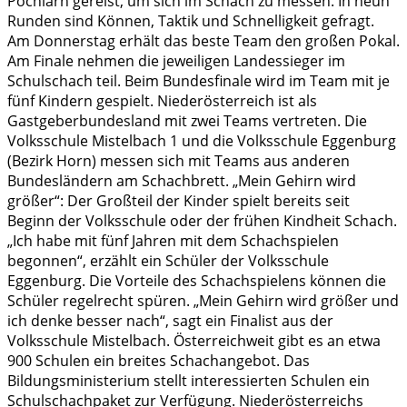
Pöchlarn gereist, um sich im Schach zu messen. In neun
Runden sind Können, Taktik und Schnelligkeit gefragt.
Am Donnerstag erhält das beste Team den großen Pokal.
Am Finale nehmen die jeweiligen Landessieger im
Schulschach teil. Beim Bundesfinale wird im Team mit je
fünf Kindern gespielt. Niederösterreich ist als
Gastgeberbundesland mit zwei Teams vertreten. Die
Volksschule Mistelbach 1 und die Volksschule Eggenburg
(Bezirk Horn) messen sich mit Teams aus anderen
Bundesländern am Schachbrett. „Mein Gehirn wird
größer“: Der Großteil der Kinder spielt bereits seit
Beginn der Volksschule oder der frühen Kindheit Schach.
„Ich habe mit fünf Jahren mit dem Schachspielen
begonnen“, erzählt ein Schüler der Volksschule
Eggenburg. Die Vorteile des Schachspielens können die
Schüler regelrecht spüren. „Mein Gehirn wird größer und
ich denke besser nach“, sagt ein Finalist aus der
Volksschule Mistelbach. Österreichweit gibt es an etwa
900 Schulen ein breites Schachangebot. Das
Bildungsministerium stellt interessierten Schulen ein
Schulschachpaket zur Verfügung. Niederösterreichs