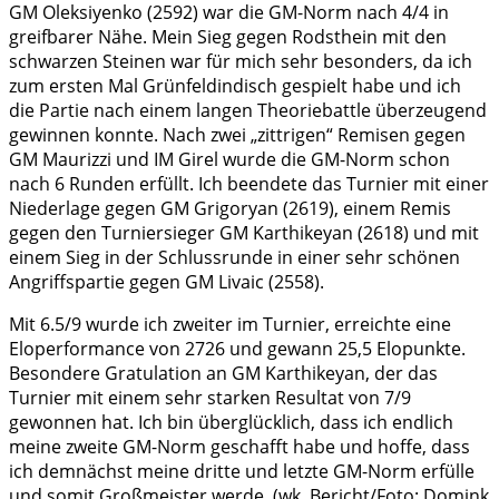
GM Oleksiyenko (2592) war die GM-Norm nach 4/4 in
greifbarer Nähe. Mein Sieg gegen Rodsthein mit den
schwarzen Steinen war für mich sehr besonders, da ich
zum ersten Mal Grünfeldindisch gespielt habe und ich
die Partie nach einem langen Theoriebattle überzeugend
gewinnen konnte. Nach zwei „zittrigen“ Remisen gegen
GM Maurizzi und IM Girel wurde die GM-Norm schon
nach 6 Runden erfüllt. Ich beendete das Turnier mit einer
Niederlage gegen GM Grigoryan (2619), einem Remis
gegen den Turniersieger GM Karthikeyan (2618) und mit
einem Sieg in der Schlussrunde in einer sehr schönen
Angriffspartie gegen GM Livaic (2558).
Mit 6.5/9 wurde ich zweiter im Turnier, erreichte eine
Eloperformance von 2726 und gewann 25,5 Elopunkte.
Besondere Gratulation an GM Karthikeyan, der das
Turnier mit einem sehr starken Resultat von 7/9
gewonnen hat. Ich bin überglücklich, dass ich endlich
meine zweite GM-Norm geschafft habe und hoffe, dass
ich demnächst meine dritte und letzte GM-Norm erfülle
und somit Großmeister werde. (wk, Bericht/Foto: Domink