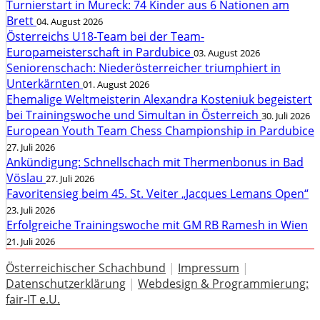
Turnierstart in Mureck: 74 Kinder aus 6 Nationen am
Brett
04. August 2026
Österreichs U18-Team bei der Team-
Europameisterschaft in Pardubice
03. August 2026
Seniorenschach: Niederösterreicher triumphiert in
Unterkärnten
01. August 2026
Ehemalige Weltmeisterin Alexandra Kosteniuk begeistert
bei Trainingswoche und Simultan in Österreich
30. Juli 2026
European Youth Team Chess Championship in Pardubice
27. Juli 2026
Ankündigung: Schnellschach mit Thermenbonus in Bad
Vöslau
27. Juli 2026
Favoritensieg beim 45. St. Veiter „Jacques Lemans Open“
23. Juli 2026
Erfolgreiche Trainingswoche mit GM RB Ramesh in Wien
21. Juli 2026
Österreichischer Schachbund
|
Impressum
|
Datenschutzerklärung
|
Webdesign & Programmierung:
fair-IT e.U.