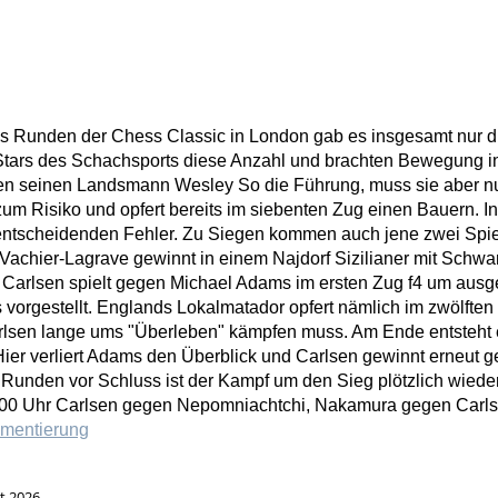
hs Runden der Chess Classic in London gab es insgesamt nur dr
Stars des Schachsports diese Anzahl und brachten Bewegung in 
 seinen Landsmann Wesley So die Führung, muss sie aber nun
um Risiko und opfert bereits im siebenten Zug einen Bauern. I
 entscheidenden Fehler. Zu Siegen kommen auch jene zwei Spiel
achier-Lagrave gewinnt in einem Najdorf Sizilianer mit Schwar
Carlsen spielt gegen Michael Adams im ersten Zug f4 um ausge
 vorgestellt. Englands Lokalmatador opfert nämlich im zwölften 
arlsen lange ums "Überleben" kämpfen muss. Am Ende entsteht 
Hier verliert Adams den Überblick und Carlsen gewinnt erneut 
 Runden vor Schluss ist der Kampf um den Sieg plötzlich wiede
15:00 Uhr Carlsen gegen Nepomniachtchi, Nakamura gegen Carls
mentierung
t 2026