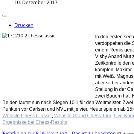
10. Dezember 2017
Drucken
In den ersten sec
verdoppelten die 
einem Remis gegen
Vishy Anand Mut z
Zeitkontrolle den
kämpfen. Maxime V
mit Weiß. Magnus 
aber sicher anders
Stellung in der C
zwei Bauern hat. 
Beiden lautet nun nach Siegen 10:1 für den Weltmeister. Zwei
Punkten vor Carlsen und MVL mit je vier. Heute spielen ab 
Website Chess Classic
,
Website Grand Chess Tour
,
Live-Kom
Ergebnisse bei Chess-Results
Richtlinien zur FIDE-Wertung – Das ist zu beachten
07. Augus