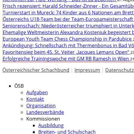
Frisch rezensiert: Harald Schneider-Zinner - Ein Gesamtüb
Turnierstart in Mureck: 74 Kinder aus 6 Nationen am Bret
Österreichs U18-Team bei der Team-Europameisterschaft
Seniorenschach: Niederösterreicher triumphiert in Unte
Ehemalige Weltmeisterin Alexandra Kosteniuk begeistert 
European Youth Team Chess Championship in Pardubice
Ankündigung: Schnellschach mit Thermenbonus in Bad V
Favoritensieg beim 45. St. Veiter „Jacques Lemans Open“
23
Erfolgreiche Trainingswoche mit GM RB Ramesh in Wien
21
Österreichischer Schachbund
|
Impressum
|
Datenschutz
ÖSB
Aufgaben
Kontakt
Organisation
Landesverbände
Kommissionen
Ausbildung
Breiten- und Schulschach