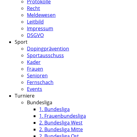
Protokolle
Recht
Meldewesen
Leitbild
Impressum
DSGVO
Sport
Dopingprävention
Sportausschuss
Kader
Frauen
Senioren
Fernschach
Events
Turniere
Bundesliga
1. Bundesliga
1. Frauenbundesliga
2. Bundesliga West
2. Bundesliga Mitte
2. Bundesliga Ost