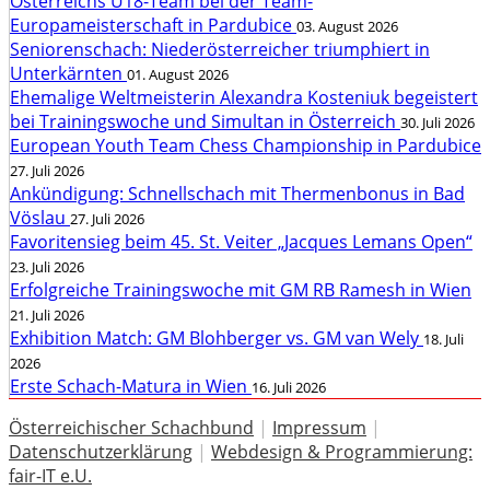
Österreichs U18-Team bei der Team-
Europameisterschaft in Pardubice
03. August 2026
Seniorenschach: Niederösterreicher triumphiert in
Unterkärnten
01. August 2026
Ehemalige Weltmeisterin Alexandra Kosteniuk begeistert
bei Trainingswoche und Simultan in Österreich
30. Juli 2026
European Youth Team Chess Championship in Pardubice
27. Juli 2026
Ankündigung: Schnellschach mit Thermenbonus in Bad
Vöslau
27. Juli 2026
Favoritensieg beim 45. St. Veiter „Jacques Lemans Open“
23. Juli 2026
Erfolgreiche Trainingswoche mit GM RB Ramesh in Wien
21. Juli 2026
Exhibition Match: GM Blohberger vs. GM van Wely
18. Juli
2026
Erste Schach-Matura in Wien
16. Juli 2026
Österreichischer Schachbund
|
Impressum
|
Datenschutzerklärung
|
Webdesign & Programmierung:
fair-IT e.U.