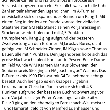
Schneider-Zinner und Harald Grötz im Stockerauer
Veranstaltungszentrum ein. Erfreulich war auch die hohe
Zahl an teilnehmenden Jugendlichen. Im A-Turnier
entwickelte sich ein spannendes Rennen um Rang 1. Mit
einem Sieg in der letzten Runde konnte der vielfache
Staatsmeister GM Niki Stanec seinen Vorjahressieg in
Stockerau wiederholen und mit 4,5 Punkten
triumphieren. Rang 2 ging aufgrund der besseren
Zweitwertung an den Brünner IM Jaroslav Bures, dicht
gefolgt von IM Schneider-Zinner, IM Kilgus sowie Thomas
Bauer, alle mit 4 Punkten. Den Jugendpreis holte sich das
große Nachwuchstalent Konstantin Peyrer. Beste Dame
im Feld wurde WIM Karmen Mar aus Slowenien, der
Seniorenpreis S50 ging an FM Joachim „Joe“ Wallner. Das
B-Turnier (bis 1900 Elo) war mit 54 Teilnehmern sehr gut
besetzt. Auch hier gab es ein knappes Ergebnis.
Lokalmatador Christian Rauch setzte sich mit 4,5
Punkten aufgrund der besseren Buchholz-Wertung vor
dem Vorjahressieger Peter Wendlinger an die Spitze.
Platz 3 ging an den ehemaligen Fernschach-Weltmeister
Tunc Hamarat, gefolgt von Manfred Edenhauser und