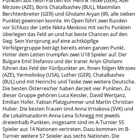
Punkten aus neun Partien vor Henrik Teske (GER), Azer
Mirzoev (AZE), Boris Chatalbashev (BUL), Maximilan
Berchtenbreiter (GER) und Gholami Aryan (IRI, alle sieben
Punkte) gewinnen konnte. Im Open führt zwei Runden
vor Schluss der Lette Nikita Meskovs mit sechs Punkten
überlegen das Feld an und hat beste Chancen auf den
Sieg. Sein Vorsprung auf eine achtköpfige
Verfolgergruppe beträgt bereits einen ganzen Punkt.
Hinter dem Letten trumpfen zwei U18 Spieler auf. Der
Bulgare Emil Stefanov und der Iraner Ariyn Gholami
führen das Feld der Fünfpunkter an. Ihnen folgen Mirzoev
(AZE), Yermolinksy (USA), Luther (GER), Chatalbashev
(BUL) und mit Henrichs und Teske zwei weitere Deutsche.
Die besten Österreicher haben derzeit vier Punkten. Zu
dieser Gruppe gehören Luca Kessler, David Wertjanz,
Emilian Hofer, Fabian Platzgummer und Martin Christian
Huber. Die besten Frauen sind Anna Vrtiakova (SVK) und
die Lokalmatadorin Anna-Lena Schnegg mit jeweils
dreieinhalb Punkten. insgesamt sind im A-Turnier 55
Spieler aus 14 Nationen vertreten. Dazu kommen im B-
Turnier weitere 57 Spieler aus sechs Nationen. Die