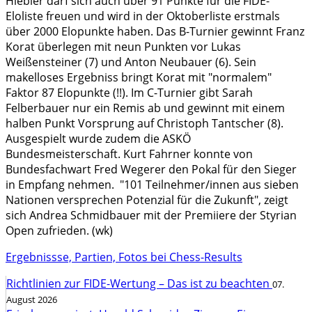
Hiebler darf sich auch über 91 Punkte für die FIDE-
Eloliste freuen und wird in der Oktoberliste erstmals
über 2000 Elopunkte haben. Das B-Turnier gewinnt Franz
Korat überlegen mit neun Punkten vor Lukas
Weißensteiner (7) und Anton Neubauer (6). Sein
makelloses Ergebniss bringt Korat mit "normalem"
Faktor 87 Elopunkte (!!). Im C-Turnier gibt Sarah
Felberbauer nur ein Remis ab und gewinnt mit einem
halben Punkt Vorsprung auf Christoph Tantscher (8).
Ausgespielt wurde zudem die ASKÖ
Bundesmeisterschaft. Kurt Fahrner konnte von
Bundesfachwart Fred Wegerer den Pokal für den Sieger
in Empfang nehmen. "101 Teilnehmer/innen aus sieben
Nationen versprechen Potenzial für die Zukunft", zeigt
sich Andrea Schmidbauer mit der Premiiere der Styrian
Open zufrieden. (wk)
Ergebnissse, Partien, Fotos bei Chess-Results
Richtlinien zur FIDE-Wertung – Das ist zu beachten
07.
August 2026