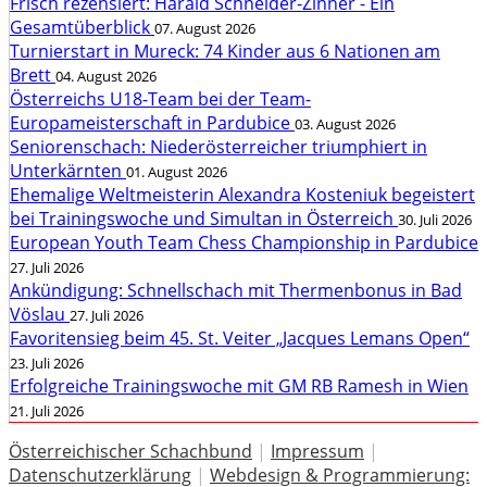
Frisch rezensiert: Harald Schneider-Zinner - Ein
Gesamtüberblick
07. August 2026
Turnierstart in Mureck: 74 Kinder aus 6 Nationen am
Brett
04. August 2026
Österreichs U18-Team bei der Team-
Europameisterschaft in Pardubice
03. August 2026
Seniorenschach: Niederösterreicher triumphiert in
Unterkärnten
01. August 2026
Ehemalige Weltmeisterin Alexandra Kosteniuk begeistert
bei Trainingswoche und Simultan in Österreich
30. Juli 2026
European Youth Team Chess Championship in Pardubice
27. Juli 2026
Ankündigung: Schnellschach mit Thermenbonus in Bad
Vöslau
27. Juli 2026
Favoritensieg beim 45. St. Veiter „Jacques Lemans Open“
23. Juli 2026
Erfolgreiche Trainingswoche mit GM RB Ramesh in Wien
21. Juli 2026
Österreichischer Schachbund
|
Impressum
|
Datenschutzerklärung
|
Webdesign & Programmierung: