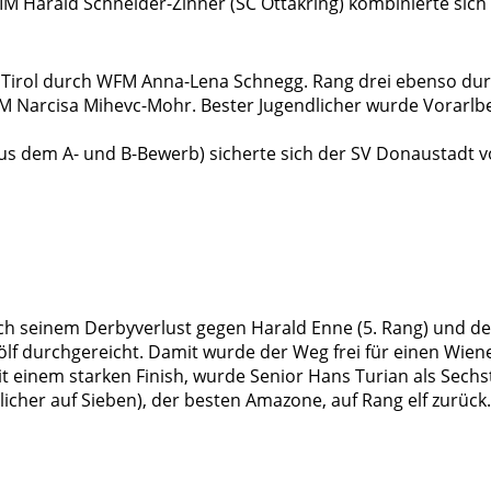
M Harald Schneider-Zinner (SC Ottakring) kombinierte sich 
h Tirol durch WFM Anna-Lena Schnegg. Rang drei ebenso du
WFM Narcisa Mihevc-Mohr. Bester Jugendlicher wurde Vorarl
s dem A- und B-Bewerb) sicherte sich der SV Donaustadt vor
ch seinem Derbyverlust gegen Harald Enne (5. Rang) und de
lf durchgereicht. Damit wurde der Weg frei für einen Wien
mit einem starken Finish, wurde Senior Hans Turian als Se
licher auf Sieben), der besten Amazone, auf Rang elf zurück.