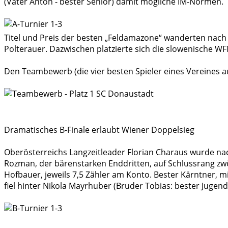
(Vater Anton - bester Senior) damit mögliche IM-Normen. I
Titel und Preis der besten „Feldamazone“ wanderten nac
Polterauer. Dazwischen platzierte sich die slowenische 
Den Teambewerb (die vier besten Spieler eines Vereines au
Dramatisches B-Finale erlaubt Wiener Doppelsieg
Oberösterreichs Langzeitleader Florian Charaus wurde na
Rozman, der bärenstarken Enddritten, auf Schlussrang zwö
Hofbauer, jeweils 7,5 Zähler am Konto. Bester Kärntner, 
fiel hinter Nikola Mayrhuber (Bruder Tobias: bester Jugend