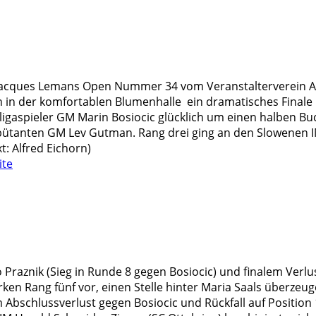
 Jacques Lemans Open Nummer 34 vom Veranstalterverein Asvö
 in der komfortablen Blumenhalle ein dramatisches Finale i
ligaspieler GM Marin Bosiocic glücklich um einen halben Bu
ütanten GM Lev Gutman. Rang drei ging an den Slowenen IM
t: Alfred Eichorn)
ite
raznik (Sieg in Runde 8 gegen Bosiocic) und finalem Verlus
ken Rang fünf vor, einen Stelle hinter Maria Saals überzeu
Abschlussverlust gegen Bosiocic und Rückfall auf Position 