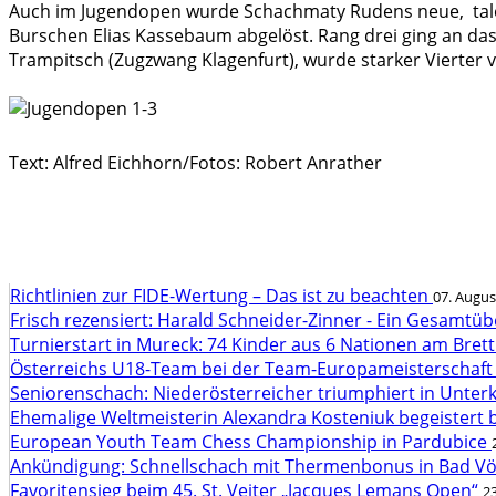
Auch im Jugendopen wurde Schachmaty Rudens neue, talent
Burschen Elias Kassebaum abgelöst. Rang drei ging an das ne
Trampitsch (Zugzwang Klagenfurt), wurde starker Vierter v
Text: Alfred Eichhorn/Fotos: Robert Anrather
Richtlinien zur FIDE-Wertung – Das ist zu beachten
07. Augus
Frisch rezensiert: Harald Schneider-Zinner - Ein Gesamtüb
Turnierstart in Mureck: 74 Kinder aus 6 Nationen am Bret
Österreichs U18-Team bei der Team-Europameisterschaft
Seniorenschach: Niederösterreicher triumphiert in Unte
Ehemalige Weltmeisterin Alexandra Kosteniuk begeistert 
European Youth Team Chess Championship in Pardubice
Ankündigung: Schnellschach mit Thermenbonus in Bad V
Favoritensieg beim 45. St. Veiter „Jacques Lemans Open“
23