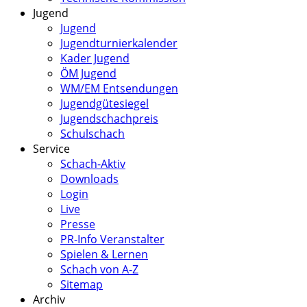
Jugend
Jugend
Jugendturnierkalender
Kader Jugend
ÖM Jugend
WM/EM Entsendungen
Jugendgütesiegel
Jugendschachpreis
Schulschach
Service
Schach-Aktiv
Downloads
Login
Live
Presse
PR-Info Veranstalter
Spielen & Lernen
Schach von A-Z
Sitemap
Archiv