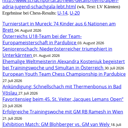
http://www.schachportal.at/news-details/items/alpen-
adria-jugend-schachgala-lebt.html
(wk, Text: LV Kärnten)
U-14
U-20
Ergebnisse bei Chess-Results:
,
Turnierstart in Mureck: 74 Kinder aus 6 Nationen am
Brett
04. August 2026
Österreichs U18-Team bei der Team-
Europameisterschaft in Pardubice
03. August 2026
Seniorenschach: Niederösterreicher triumphiert in
Unterkärnten
01. August 2026
Ehemalige Weltmeisterin Alexandra Kosteniuk begeistert
bei Trainingswoche und Simultan in Österreich
30. Juli 2026
European Youth Team Chess Championship in Pardubice
27. Juli 2026
Ankündigung: Schnellschach mit Thermenbonus in Bad
Vöslau
27. Juli 2026
Favoritensieg beim 45. St. Veiter „Jacques Lemans Open“
23. Juli 2026
Erfolgreiche Trainingswoche mit GM RB Ramesh in Wien
21. Juli 2026
Exhibition Match: GM Blohberger vs. GM van Wely
18. Juli