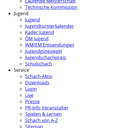
Laufende Meisterschaft
Technische Kommission
Jugend
Jugend
Jugendturnierkalender
Kader Jugend
ÖM Jugend
WM/EM Entsendungen
Jugendgütesiegel
Jugendschachpreis
Schulschach
Service
Schach-Aktiv
Downloads
Login
Live
Presse
PR-Info Veranstalter
Spielen & Lernen
Schach von A-Z
Sitemap