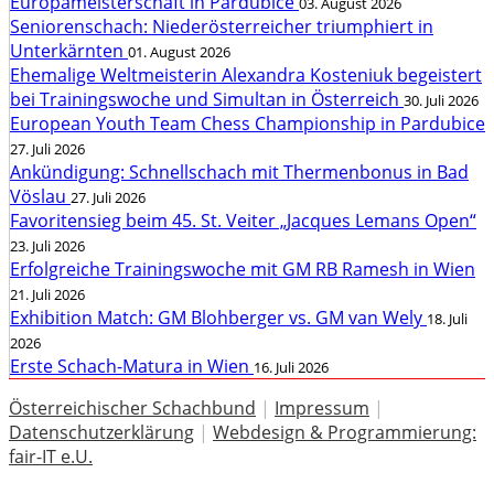
Europameisterschaft in Pardubice
03. August 2026
Seniorenschach: Niederösterreicher triumphiert in
Unterkärnten
01. August 2026
Ehemalige Weltmeisterin Alexandra Kosteniuk begeistert
bei Trainingswoche und Simultan in Österreich
30. Juli 2026
European Youth Team Chess Championship in Pardubice
27. Juli 2026
Ankündigung: Schnellschach mit Thermenbonus in Bad
Vöslau
27. Juli 2026
Favoritensieg beim 45. St. Veiter „Jacques Lemans Open“
23. Juli 2026
Erfolgreiche Trainingswoche mit GM RB Ramesh in Wien
21. Juli 2026
Exhibition Match: GM Blohberger vs. GM van Wely
18. Juli
2026
Erste Schach-Matura in Wien
16. Juli 2026
Österreichischer Schachbund
|
Impressum
|
Datenschutzerklärung
|
Webdesign & Programmierung:
fair-IT e.U.