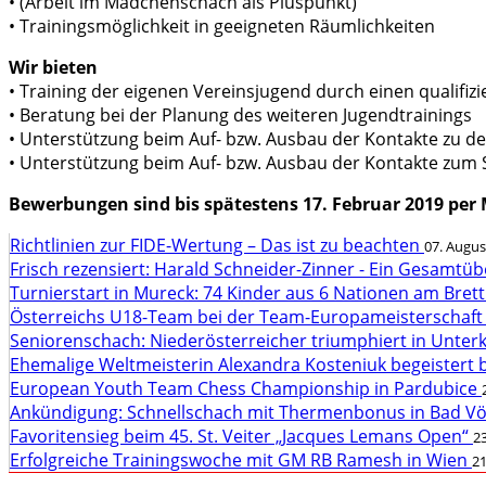
• (Arbeit im Mädchenschach als Pluspunkt)
• Trainingsmöglichkeit in geeigneten Räumlichkeiten
Wir bieten
• Training der eigenen Vereinsjugend durch einen qualifizi
• Beratung bei der Planung des weiteren Jugendtrainings
• Unterstützung beim Auf- bzw. Ausbau der Kontakte zu 
• Unterstützung beim Auf- bzw. Ausbau der Kontakte zum
Bewerbungen sind bis spätestens 17. Februar 2019 per 
Richtlinien zur FIDE-Wertung – Das ist zu beachten
07. Augus
Frisch rezensiert: Harald Schneider-Zinner - Ein Gesamtüb
Turnierstart in Mureck: 74 Kinder aus 6 Nationen am Bret
Österreichs U18-Team bei der Team-Europameisterschaft
Seniorenschach: Niederösterreicher triumphiert in Unte
Ehemalige Weltmeisterin Alexandra Kosteniuk begeistert 
European Youth Team Chess Championship in Pardubice
Ankündigung: Schnellschach mit Thermenbonus in Bad V
Favoritensieg beim 45. St. Veiter „Jacques Lemans Open“
23
Erfolgreiche Trainingswoche mit GM RB Ramesh in Wien
21