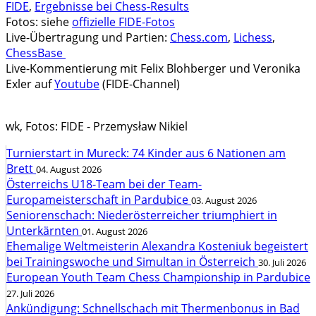
FIDE
,
Ergebnisse bei Chess-Results
Fotos: siehe
offizielle FIDE-Fotos
Live-Übertragung und Partien:
Chess.com
,
Lichess
,
ChessBase
Live-Kommentierung mit Felix Blohberger und Veronika
Exler auf
Youtube
(FIDE-Channel)
wk, Fotos: FIDE - Przemysław Nikiel
Turnierstart in Mureck: 74 Kinder aus 6 Nationen am
Brett
04. August 2026
Österreichs U18-Team bei der Team-
Europameisterschaft in Pardubice
03. August 2026
Seniorenschach: Niederösterreicher triumphiert in
Unterkärnten
01. August 2026
Ehemalige Weltmeisterin Alexandra Kosteniuk begeistert
bei Trainingswoche und Simultan in Österreich
30. Juli 2026
European Youth Team Chess Championship in Pardubice
27. Juli 2026
Ankündigung: Schnellschach mit Thermenbonus in Bad