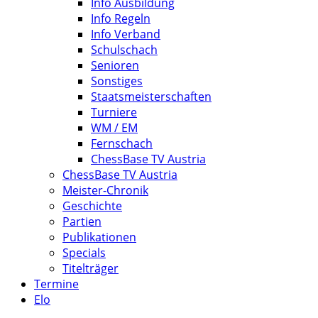
Info Ausbildung
Info Regeln
Info Verband
Schulschach
Senioren
Sonstiges
Staatsmeisterschaften
Turniere
WM / EM
Fernschach
ChessBase TV Austria
ChessBase TV Austria
Meister-Chronik
Geschichte
Partien
Publikationen
Specials
Titelträger
Termine
Elo