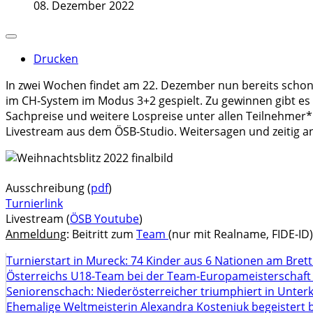
08. Dezember 2022
Drucken
In zwei Wochen findet am 22. Dezember nun bereits schon
im CH-System im Modus 3+2 gespielt. Zu gewinnen gibt es b
Sachpreise und weitere Lospreise unter allen Teilnehmer*i
Livestream aus dem ÖSB-Studio. Weitersagen und zeitig an
Ausschreibung (
pdf
)
Turnierlink
Livestream (
ÖSB Youtube
)
Anmeldung
: Beitritt zum
Team
(nur mit Realname, FIDE-ID
Turnierstart in Mureck: 74 Kinder aus 6 Nationen am Bret
Österreichs U18-Team bei der Team-Europameisterschaft
Seniorenschach: Niederösterreicher triumphiert in Unte
Ehemalige Weltmeisterin Alexandra Kosteniuk begeistert 