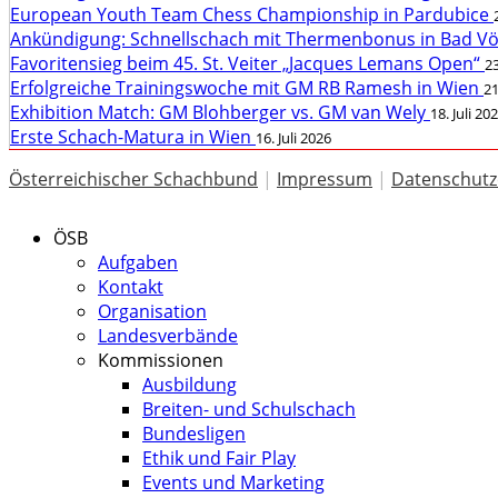
European Youth Team Chess Championship in Pardubice
Ankündigung: Schnellschach mit Thermenbonus in Bad V
Favoritensieg beim 45. St. Veiter „Jacques Lemans Open“
23
Erfolgreiche Trainingswoche mit GM RB Ramesh in Wien
21
Exhibition Match: GM Blohberger vs. GM van Wely
18. Juli 20
Erste Schach-Matura in Wien
16. Juli 2026
Österreichischer Schachbund
|
Impressum
|
Datenschutz
ÖSB
Aufgaben
Kontakt
Organisation
Landesverbände
Kommissionen
Ausbildung
Breiten- und Schulschach
Bundesligen
Ethik und Fair Play
Events und Marketing